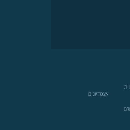
ית
אצטדיונים
לם