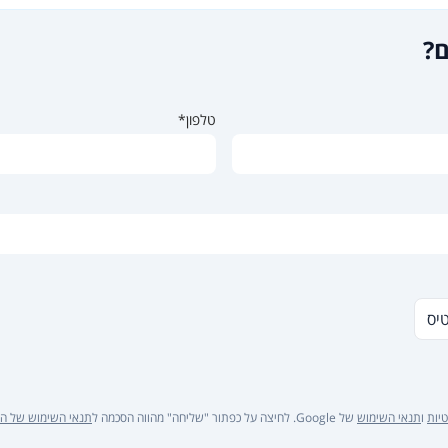
ם?
טלפון*
טיס
יות
ו
תנאי השימוש
של Google. לחיצה על כפתור "שליחה" מהווה הסכמה ל
תנאי השימוש של ה