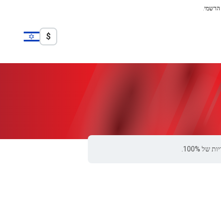
 הרשמי.
$