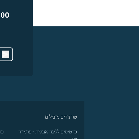
000
טורנירים מובילים
כרטיסים לליגה אנגלית - פרמייר
כר