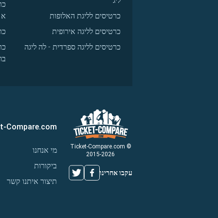
ליג
כר
כרטיסים לליגת האלופות
א
כרטיסים לליגה אירופית
כר
כרטיסים לליגה ספרדית - לה ליגה
כר
בו
et-Compare.com
© Ticket-Compare.com
מי אנחנו
2015-2026
ביקורות
עקבו אחרינו
תיצור איתנו קשר