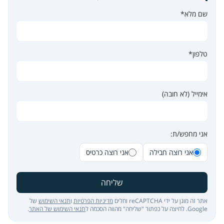
שם מלא*
טלפון*
אימייל (לא חובה)
אני מחפש/ת:
אני רוצה חבילה
אני רוצה כרטיס
שליחה
אתר זה מוגן על ידי reCAPTCHA וחלים
מדיניות הפרטיות
ו
תנאי השימוש
של
Google. לחיצה על כפתור "שליחה" מהווה הסכמה ל
תנאי השימוש של האתר
.