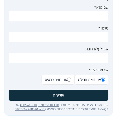
שם מלא*
טלפון*
אימייל (לא חובה)
אני מחפש/ת:
אני רוצה חבילה
אני רוצה כרטיס
שליחה
אתר זה מוגן על ידי reCAPTCHA וחלים
מדיניות הפרטיות
ו
תנאי השימוש
של
Google. לחיצה על כפתור "שליחה" מהווה הסכמה ל
תנאי השימוש של האתר
.