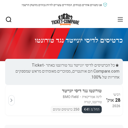
אנו משווים אתרים בטוחים, המחירים עשויים להיות גבוהים מהשוק הרשמי.
כרטיסים לדיסי יונייטד נגד טורונטו
כל הכרטיסים לדיסי יונייטד נגד טורונטו באתר Ticket-
Compare.com הם אותנטיים, ממוכרים מאומתים מראש שמספקים
אחריות של 100%.
טורונטו נגד דיסי יונייטד
רביעי
ליגה אמריקאית
・
BMO Field
28 אוק'
טורונטו, קנדה
2026
החל מ €41
250 כרטיסים זמינים