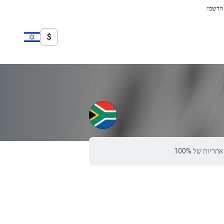
 הרשמי.
$