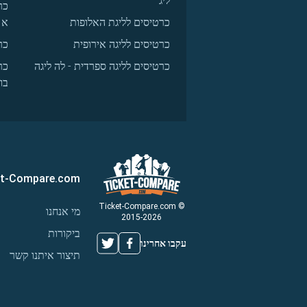
ליג
כר
כרטיסים לליגת האלופות
א
כרטיסים לליגה אירופית
כר
כרטיסים לליגה ספרדית - לה ליגה
כר
בו
et-Compare.com
© Ticket-Compare.com
מי אנחנו
2015-2026
ביקורות
עקבו אחרינו
תיצור איתנו קשר