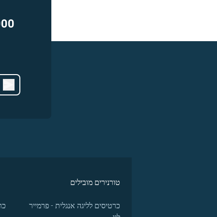
000
טורנירים מובילים
כרטיסים לליגה אנגלית - פרמייר
כר