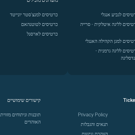
מועדונים מובילים
טיסים לגביע אנגלי
כרטיסים למנצ'סטר יונייטד
טיסים לליגה איטלקית - סרייה
כרטיסים לטוטנהאם
כרטיסים לארסנל
טיסים למגן הקהילה האנגלי
טיסים לליגה גרמנית -
נדסליגה
Tick
קישורים שימושיים
Privacy Policy
תובנות וניתוחים מזווית
האוהדים
תנאים והגבלות
הצהרת נגישות