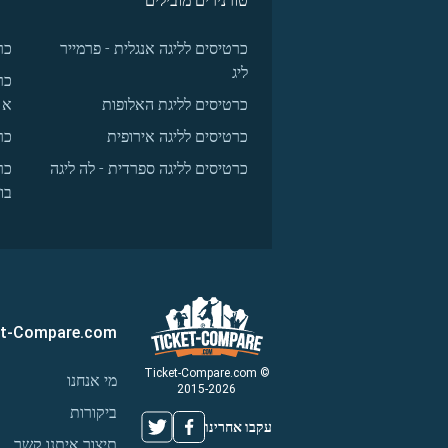
טורנירים מובילים
כרטיסים לליגה אנגלית - פרמייר
כר
ליג
כר
כרטיסים לליגת האלופות
א
כרטיסים לליגה אירופית
כר
כרטיסים לליגה ספרדית - לה ליגה
כר
בו
et-Compare.com
© Ticket-Compare.com
מי אנחנו
2015-2026
ביקורות
עקבו אחרינו
תיצור איתנו קשר