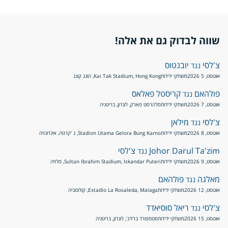
שווה לבדוק גם את אלה!
צ'לסי
יובנטוס
נגד
אוגוסט, 5 2026
משחקי ידידות
Kai Tak Stadium, Hong Kong, הונג קונג
פולהאם
קריסטל פאלאס
נגד
אוגוסט, 7 2026
משחקי ידידות
סלהרסט פארק, לונדון, בריטניה
צ'לסי
מילאן
נגד
אוגוסט, 8 2026
משחקי ידידות
Stadion Utama Gelora Bung Karno, ג 'קרטה, אינדונזיה
Johor Darul Ta'zim
צ'לסי
נגד
אוגוסט, 9 2026
משחקי ידידות
Sultan Ibrahim Stadium, Iskandar Puteri, מלזיה
מאלגה
פולהאם
נגד
אוגוסט, 12 2026
משחקי ידידות
Estadio La Rosaleda, Malaga, קולומביה
צ'לסי
ריאל סוסיאדד
נגד
אוגוסט, 15 2026
משחקי ידידות
סטמפורד ברידג', לונדון, בריטניה