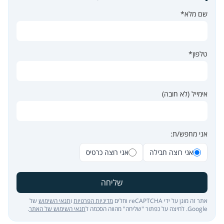
שם מלא*
טלפון*
אימייל (לא חובה)
אני מחפש/ת:
אני רוצה חבילה
אני רוצה כרטיס
שליחה
אתר זה מוגן על ידי reCAPTCHA וחלים
מדיניות הפרטיות
ו
תנאי השימוש
של
Google. לחיצה על כפתור "שליחה" מהווה הסכמה ל
תנאי השימוש של האתר
.