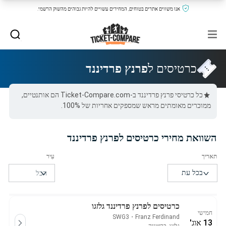
אנו משווים אתרים בטוחים, המחירים עשויים להיות גבוהים מהשוק הרשמי.
כרטיסים ל
פרנץ פרדיננד
כל כרטיסי פרנץ פרדיננד ב-Ticket-Compare.com הם אותנטיים,
ממוכרים מאומתים מראש שמספקים אחריות של 100%.
השוואת מחירי כרטיסים לפרנץ פרדיננד
כרטיסים לפרנץ פרדיננד גלזגו
חמישי
SWG3
・
Franz Ferdinand
13 אוג'