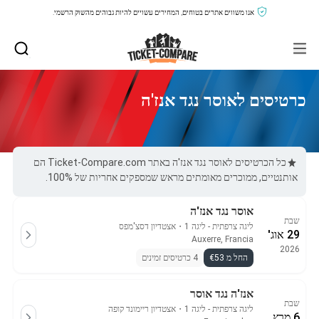
אנו משווים אתרים בטוחים, המחירים עשויים להיות גבוהים מהשוק הרשמי.
כרטיסים לאוסר נגד אנז'ה
כל הכרטיסים לאוסר נגד אנז'ה באתר Ticket-Compare.com הם
אותנטיים, ממוכרים מאומתים מראש שמספקים אחריות של 100%.
אוסר נגד אנז'ה
שבת
ליגה צרפתית - ליגה 1
・
אצטדיון דסצ'מפס
29 אוג'
Auxerre, Francia
2026
החל מ €53
4 כרטיסים זמינים
אנז'ה נגד אוסר
שבת
ליגה צרפתית - ליגה 1
・
אצטדיון ריימונד קופה
6 מרץ