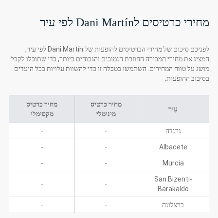
מחירי כרטיסים לDani Martín לפי עיר
לפניכם סיכום של מחירי הכרטיסים להופעות של Dani Martín לפי עיר,
המציג את מחירי המכירה החוזרת הנמוכים והגבוהים ביותר, כדי שתוכלו לקבל
מושג על טווח המחירים. השתמשו בטבלה זו כדי להשוות עלויות בכל היעדים
בסיבוב ההופעות.
מחיר כרטיס
מחיר כרטיס
עִיר
מינימלי
מקסימלי
גרנדה
-
-
-
-
Albacete
-
-
Murcia
San Bizenti-
-
-
Barakaldo
ברצלונה
-
-