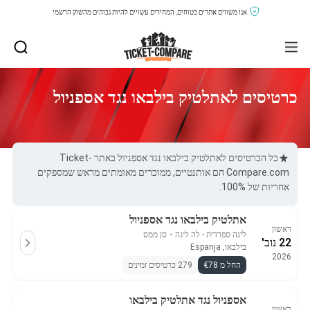
אנו משווים אתרים בטוחים, המחירים עשויים להיות גבוהים מהשוק הרשמי.
כרטיסים לאתלטיק בילבאו נגד אספניול
כל הכרטיסים לאתלטיק בילבאו נגד אספניול באתר Ticket-
Compare.com הם אותנטיים, ממוכרים מאומתים מראש שמספקים
אחריות של 100%.
אתלטיק בילבאו נגד אספניול
ראשון
ליגה ספרדית - לה ליגה
・
סן ממס
22 נוב'
בילבאו, Espanja
2026
החל מ €78
279 כרטיסים זמינים
אספניול נגד אתלטיק בילבאו
ראשון