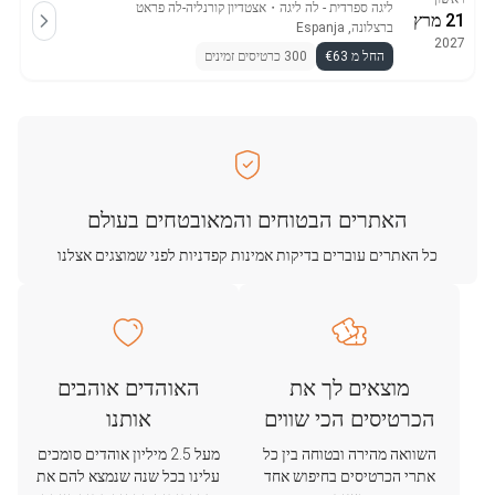
ליגה ספרדית - לה ליגה
・
אצטדיון קורנליה-לה פראט
21 מרץ
ברצלונה, Espanja
2027
החל מ €63
300 כרטיסים זמינים
האתרים הבטוחים והמאובטחים בעולם
כל האתרים עוברים בדיקות אמינות קפדניות לפני שמוצגים אצלנו
מוצאים לך את
האוהדים אוהבים
הכרטיסים הכי שווים
אותנו
השוואה מהירה ובטוחה בין כל
מעל 2.5 מיליון אוהדים סומכים
אתרי הכרטיסים בחיפוש אחד
עלינו בכל שנה שנמצא להם את