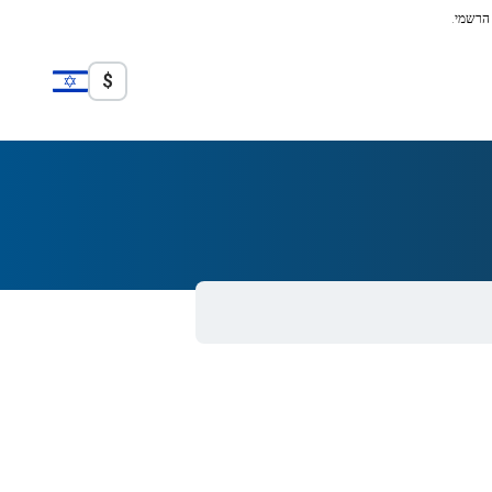
 הרשמי.
$