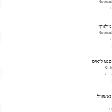
Riversi
ת
ילווקי
Riversi
ת
סנט לואיס
Stif
ברית
נאשוויל
ת