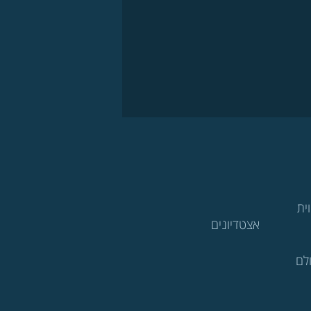
ית
אצטדיונים
לם