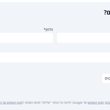
ם?
טלפון*
טיס
יות
ו
תנאי השימוש
של Google. לחיצה על כפתור "שליחה" מהווה הסכמה ל
תנאי השימוש של ה