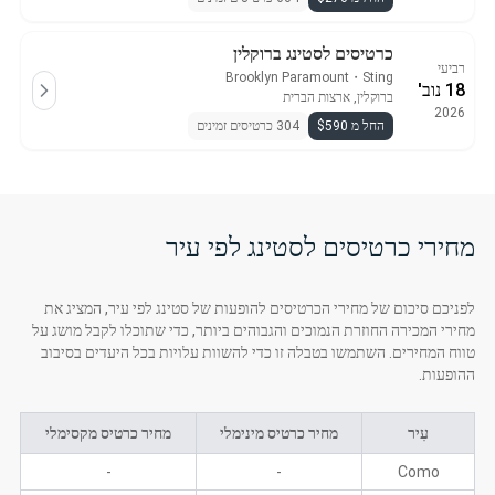
כרטיסים לסטינג ברוקלין
רביעי
Brooklyn Paramount
・
Sting
18 נוב'
ברוקלין, ארצות הברית
2026
החל מ $590
304 כרטיסים זמינים
מחירי כרטיסים לסטינג לפי עיר
לפניכם סיכום של מחירי הכרטיסים להופעות של סטינג לפי עיר, המציג את
מחירי המכירה החוזרת הנמוכים והגבוהים ביותר, כדי שתוכלו לקבל מושג על
טווח המחירים. השתמשו בטבלה זו כדי להשוות עלויות בכל היעדים בסיבוב
ההופעות.
עִיר
מחיר כרטיס מינימלי
מחיר כרטיס מקסימלי
-
-
Como