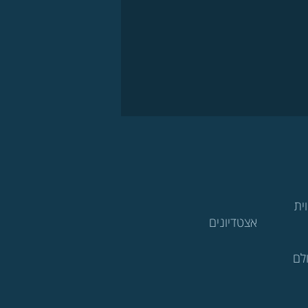
ית
אצטדיונים
לם