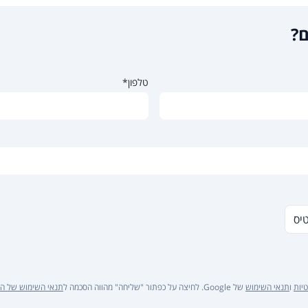
ם?
טלפון*
טיס
יות
ו
תנאי השימוש
של Google. לחיצה על כפתור "שליחה" מהווה הסכמה ל
תנאי השימוש של ה