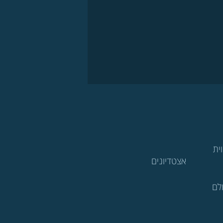
ית
אצטדיונים
לם