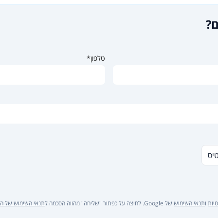
ם?
טלפון*
טיס
יות
ו
תנאי השימוש
של Google. לחיצה על כפתור "שליחה" מהווה הסכמה ל
תנאי השימוש של ה