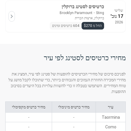
כרטיסים לסטינג ברוקלין
שלישי
Brooklyn Paramount
・
Sting
17 נוב'
ברוקלין, ארצות הברית
2026
החל מ $270
604 כרטיסים זמינים
מחירי כרטיסים לסטינג לפי עיר
לפניכם סיכום של מחירי הכרטיסים להופעות של סטינג לפי עיר, המציג את
מחירי המכירה החוזרת הנמוכים והגבוהים ביותר, כדי שתוכלו לקבל מושג על
טווח המחירים. השתמשו בטבלה זו כדי להשוות עלויות בכל היעדים בסיבוב
ההופעות.
עִיר
מחיר כרטיס מינימלי
מחיר כרטיס מקסימלי
-
-
Taormina
-
-
Como