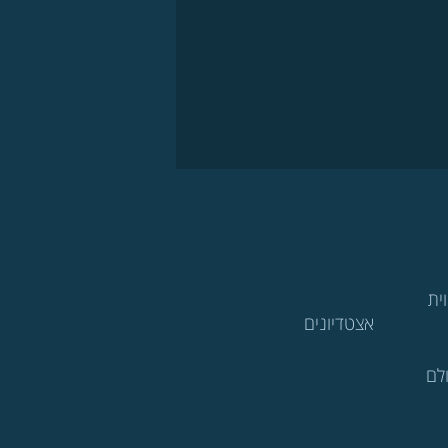
ית
אצטדיונים
לם