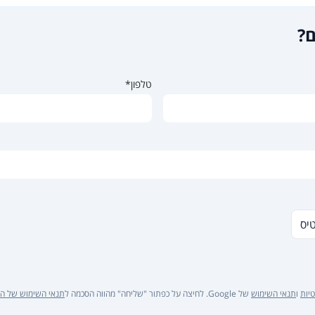
ם?
טלפון*
טיס
יות
ו
תנאי השימוש
של Google. לחיצה על כפתור "שליחה" מהווה הסכמה ל
תנאי השימוש של ה