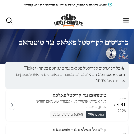
אנו משווים אתרים בטוחים, המחירים עשויים להיות גבוהים מהשוק הרשמי.
כרטיסים לקריסטל פאלאס נגד טוטנהאם
כל הכרטיסים לקריסטל פאלאס נגד טוטנהאם באתר Ticket-
Compare.com הם אותנטיים, ממוכרים מאומתים מראש שמספקים
אחריות של 100%.
טוטנהאם נגד קריסטל פאלאס
שבת
ליגה אנגלית - פרמייר ליג
・
אצטדיון טוטנהאם החדש
31 אוק'
לונדון, בריטניה
2026
החל מ $96
6,868 כרטיסים זמינים
קריסטל פאלאס נגד טוטנהאם
שבת