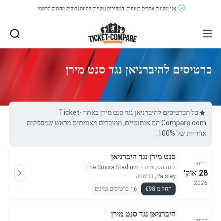
אנו משווים אתרים בטוחים, המחירים עשויים להיות גבוהים מהשוק הרשמי.
כרטיסים להיברניאן נגד סנט מירן
כל הכרטיסים להיברניאן נגד סנט מירן באתר Ticket-
Compare.com הם אותנטיים, ממוכרים מאומתים מראש שמספקים
אחריות של 100%.
סנט מירן נגד היברניאן
רביעי
ליגה הסקוטית
・
The Smisa Stadium
28 אוק'
Paisley, בריטניה
2026
החל מ €98
16 כרטיסים זמינים
היברניאן נגד סנט מירן
רביעי