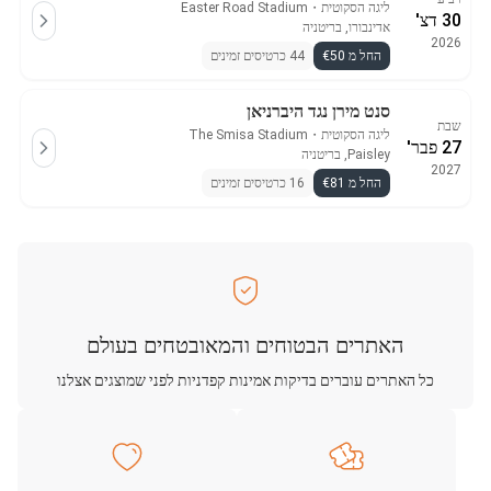
ליגה הסקוטית
・
Easter Road Stadium
30 דצ'
אדינבורו, בריטניה
2026
החל מ €50
44 כרטיסים זמינים
סנט מירן נגד היברניאן
שבת
ליגה הסקוטית
・
The Smisa Stadium
27 פבר'
Paisley, בריטניה
2027
החל מ €81
16 כרטיסים זמינים
האתרים הבטוחים והמאובטחים בעולם
כל האתרים עוברים בדיקות אמינות קפדניות לפני שמוצגים אצלנו