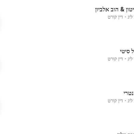
טון & הוב אלביון
ליג
・
דין קורט
 סיטי
ליג
・
דין קורט
נטרי
ליג
・
דין קורט