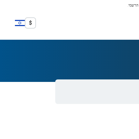
 הרשמי.
$