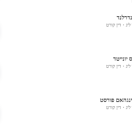
נדרלנד
ליג
・
דין קורט
 יונייטד
ליג
・
דין קורט
טינגהאם פורסט
ליג
・
דין קורט