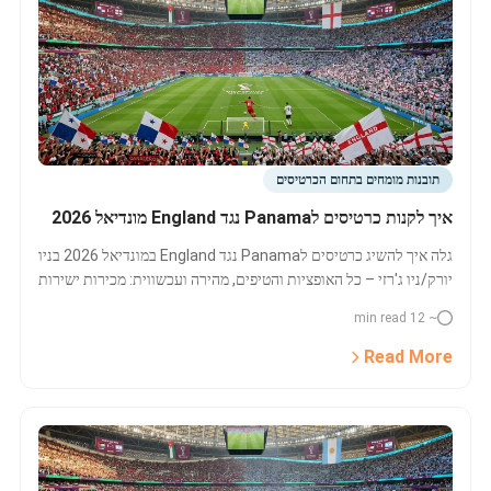
תובנות מומחים בתחום הכרטיסים
איך לקנות כרטיסים לPanama נגד England מונדיאל 2026
גלה איך להשיג כרטיסים לPanama נגד England במונדיאל 2026 בניו
יורק/ניו ג'רזי – כל האופציות והטיפים, מהירה ועכשווית: מכירות ישירות
ו-Last Minute, פדרציית אוהדים, חבילות אירוח ופלטפורמות השוואת
~ 12 min read
מחירים.
Read More