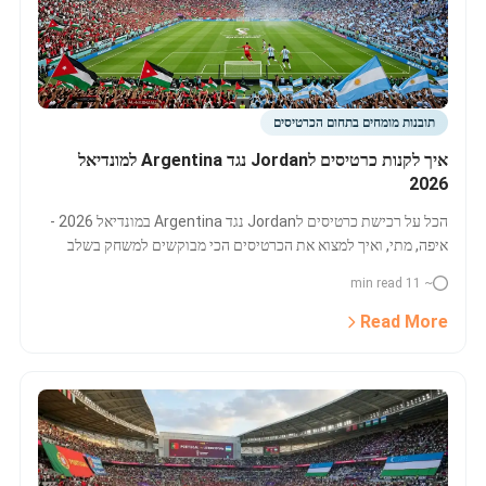
תובנות מומחים בתחום הכרטיסים
איך לקנות כרטיסים לJordan נגד Argentina למונדיאל
2026
הכל על רכישת כרטיסים לJordan נגד Argentina במונדיאל 2026 -
איפה, מתי, ואיך למצוא את הכרטיסים הכי מבוקשים למשחק בשלב
הבתים באצטדיון AT&T (דאלאס), כולל דרכים ישירות, חבילות VIP
~ 11 min read
והשוואת מחירים בזמן אמת.
Read More