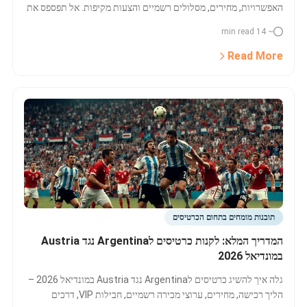
האפשרויות, מחירים, מסלולים רשמיים והצעות מקיפות. אל תפספס את
המשחק החם של הקיץ בבוסטון — השווה מחירים והזמן עכשיו!
~ 14 min read
Read More
תובנות מומחים בתחום הכרטיסים
המדריך המלא: לקנות כרטיסים לArgentina נגד Austria
במונדיאל 2026
גלה איך להשיג כרטיסים לArgentina נגד Austria במונדיאל 2026 –
הליך רכישה, מחירים, ערוצי מכירה רשמיים, חבילות VIP, דרכים