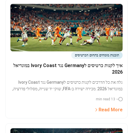
תובנות מומחים בתחום הכרטיסים
איך לקנות כרטיסים לGermany נגד Ivory Coast במונדיאל
2026
גלה את כל הדרכים לקנות כרטיסים לGermany נגד Ivory Coast
במונדיאל 2026: מכירה ישירה ב-FIFA, שוקי יד שנייה, מסלולי פדרציה,
חבילות אקזקלוסיביות – כל המידע על זמינות, מחירים ועצות לרכישה
~ 13 min read
בטוחה ומהירה!
Read More