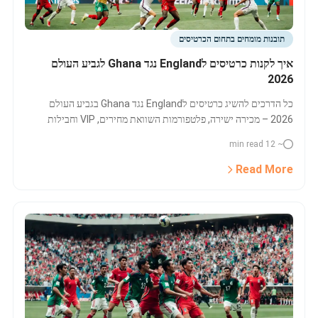
תובנות מומחים בתחום הכרטיסים
איך לקנות כרטיסים לEngland נגד Ghana לגביע העולם
2026
כל הדרכים להשיג כרטיסים לEngland נגד Ghana בגביע העולם
2026 – מכירה ישירה, פלטפורמות השוואת מחירים, VIP וחבילות
מיוחדות. מדריך קנייה מעודכן, כולל זמינות, תנאים ומחירים.
~ 12 min read
Read More