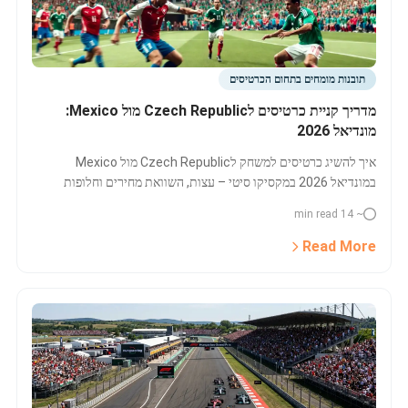
תובנות מומחים בתחום הכרטיסים
מדריך קניית כרטיסים לCzech Republic מול Mexico:
מונדיאל 2026
איך להשיג כרטיסים למשחק לCzech Republic מול Mexico
במונדיאל 2026 במקסיקו סיטי – עצות, השוואת מחירים וחלופות
לאוהדים ולמטיילים. צרו לעצמכם יתרון והבטיחו כרטיס למשחק
~ 14 min read
המבוקש!
Read More