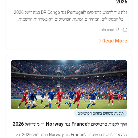
2026
גלה איך לרכוש כרטיסים לPortugal נגד DR Congo במונדיאל 2026
– כל המסלולים, המחירים, זמינות הכרטיסים והאפשרויות הרשמית,
כולל השוואת מחירים, VIP ואירוח.
~ 15 min read
Read More
תובנות מומחים בתחום הכרטיסים
איך לקנות כרטיסים לFrance נגד Norway — מונדיאל 2026
גלה איך להשיג כרטיסים לFrance נגד Norway במונדיאל 2026: כל