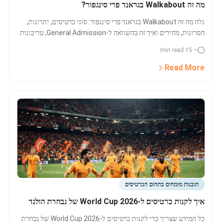
מה זה Walkabout בגראנד פרי סינגפור?
גלה מה זה Walkabout בגראנד פרי סינגפור: סוגי כרטיסים, יתרונות,
חסרונות, מחירים ואיך זה בהשוואה ל-General Admission, טריבונות
וחבילות VIP. הדרכה מלאה למתלבטים על כרטיס לגראנד פרי סינגפור.
~ 15 min read
Read More
תובנות מומחים בתחום הכרטיסים
איך לקנות כרטיסים ל-World Cup 2026 של נבחרת הולנד
כל המידע שצריך כדי לקנות כרטיסים ל-World Cup 2026 של נבחרת