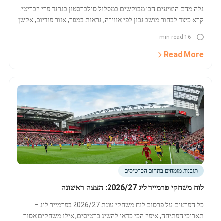
גלה מהם היציעים הכי מבוקשים במסלול סילברסטון בגרנד פרי הבריטי.
קרא כיצד לבחור מושב נכון לפי אווירה, נראות במסך, אזור פודיום, אקשן
במסלול, תקציב ואפשרויות VIP.
~ 16 min read
Read More
תובנות מומחים בתחום הכרטיסים
לוח משחקי פרמייר ליג 2026/27: הצצה ראשונה
כל הפרטים על פרסום לוח משחקי עונת 2026/27 בפרמייר ליג –
תאריכי הפתיחה, איפה הכי כדאי להשיג כרטיסים, אילו משחקים אסור