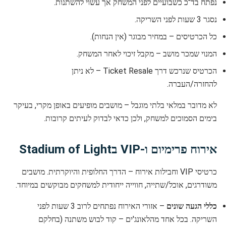
נפתח בד"כ כשבועיים לפני המשחק אך עשוי להשתנות.
נסגר 3 שעות לפני השריקה.
כל הכרטיסים – במחיר מבוגר (אין הנחות).
המנוי שמכר מושב – מקבל זיכוי לאחר המשחק.
הכרטיס שנרכש דרך Ticket Resale – לא ניתן
להחזרה/העברה.
לא מדובר במלאי בלתי מוגבל – מושבים מופיעים באופן מקרי, בעיקר
בימים הסמוכים למשחק, ולכן כדאי לבדוק לעיתים קרובות.
אירוח פרימיום ו-VIP בStadium of Light
כרטיסי VIP וחבילות אירוח – הדרך החלופית והיוקרתית. מושבים
משודרגים, אוכל/שתייה, חווייה ייחודית למשחקים מבוקשים במיוחד.
כללי הגעה שונים
– אזורי האירוח נפתחים לרוב 3 שעות לפני
השריקה. בכל אחד מהלאונג'ים – קוד לבוש משתנה (בחלקם