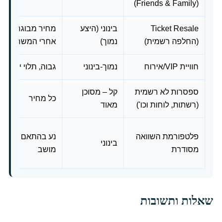
(Friends & Family)
Ticket Resale
בינוני (היצע
מחיר מבוגר בלבד, 
(החלפה רשמית)
נמוך)
אחרי המשחק למנו
חוויית VIP/אירוח
נמוך-בינוני
גבוה, תלוי יריבה/
ספסרות לא רשמית
קל – מסוכן
כל מחיר
(רשתות, לוחות וכו')
מאוד
פלטפורמת השוואה
נע בהתאם לביקוש
בינוני
מסודרת
מושב
שאלות ותשובות