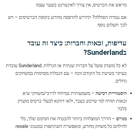
מראש את הכרטיס, אין צורך לאינטרנט בשער עצמו.
אם נגמרה הסוללה? תידרש להדפסה מחדש בקופת הכרטיסים – ויש
לכך תשלום נוסף.
עדיפות, זכאות וחברות: כיצד זה עובד
בSunderland?
לא כל מועדון פועל על חברות שנתית או הגרלות. Sunderland עובדת
בעיקר בשיטת כל הקודם זוכה – עם הגבלות מסוימות במשחקים
גדולים.
היסטוריית רכישה
– משמעותית במיוחד לדרבי/משחקי שיא.
זכאות תהיה למי שרכש בעבר, ולאו דווקא לבעלי כרטיס מועדון
בלבד.
מנויים
– הדרך המוצלחת ביותר להבטיח את המקום שלך, בלי
להילחם כל משחק מחדש, ומאפשרת השתתפות במנגנוני resale