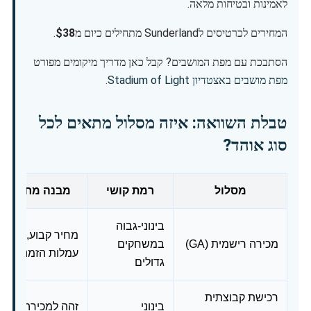
לאמינות ובטיחות מלאה.
המחירים לכרטיסים לSunderland מתחילים כיום מ
$38
.
הסתבכת עם מפת המושבים? קבל כאן מדריך מיקומים מפורט
מפת מושבים באצטדיון Stadium of Light
.
טבלת השוואה: איזה מסלול מתאים לכל
סוג אוהד?
מסלול
רמת קושי
מבנה מחירים 
בינוני-גבוה
מחיר קבוע, לפי גיל
מכירה רישמית (GA)
במשחקים
עמלות הזמנה
גדולים
רכישת קבוצתית
בינוני
זהה למכירה הרש