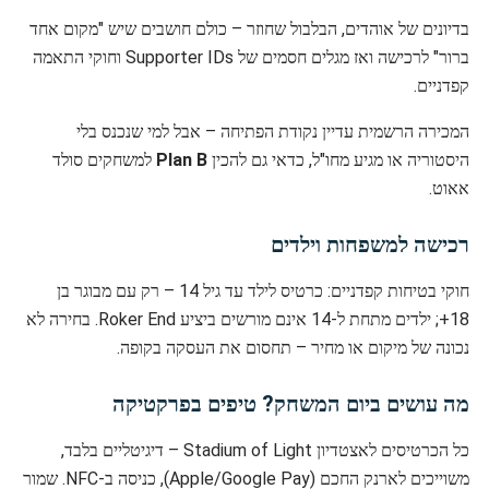
בדיונים של אוהדים, הבלבול שחוזר – כולם חושבים שיש "מקום אחד
ברור" לרכישה ואז מגלים חסמים של Supporter IDs וחוקי התאמה
קפדניים.
המכירה הרשמית עדיין נקודת הפתיחה – אבל למי שנכנס בלי
היסטוריה או מגיע מחו"ל, כדאי גם להכין
Plan B
למשחקים סולד
אאוט.
רכישה למשפחות וילדים
חוקי בטיחות קפדניים: כרטיס לילד עד גיל 14 – רק עם מבוגר בן
18+; ילדים מתחת ל-14 אינם מורשים ביציע Roker End. בחירה לא
נכונה של מיקום או מחיר – תחסום את העסקה בקופה.
מה עושים ביום המשחק? טיפים בפרקטיקה
כל הכרטיסים לאצטדיון Stadium of Light – דיגיטליים בלבד,
משוייכים לארנק החכם (Apple/Google Pay), כניסה ב-NFC. שמור