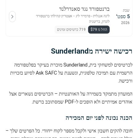
ברנטפורד נגד סאנדרלנד
שבת
5 ספט'
ליגה אנגלית - פרמייר ליג
・
אצטדיון קהילתי ברנטפורד
לונדון, בריטניה
2026
החל מ $79
719 כרטיסים זמינים
רכישה ישירה מSunderland
לכרטיסים למשחקי בית, Sunderland מוכרת בעיקר בפלטפורמה
הרשמית עם תמיכה טלפונית, ונשענת על Ask SAFC לסיוע בזכויות
ורכישה.
המועדון מתמקד בשמירה על האותנטיות – הכרטיסים נשארים אצל
אוהדים אמיתיים ולא הופכים ל-PDF שמסתובב ברשת.
הכנה נכונה לפני יום המכירה
חובה להקים חשבון אישי ולקבל מספר לקוח ייחודי. כל הפרטים שלך –