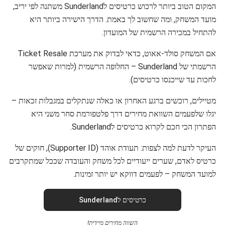
המקום הטוב ביותר לרכוש כרטיסים לSunderland משתנה לפי יריב,
מועד המשחק, ומה שחשוב לך באמת. הדרך הישירה ביותר היא
להתחיל במכירה הרשמית של המועדון.
אם המשחק סולד-אאוט, כדאי לבדוק את מערכת Ticket Resale
הרשמתי של Sunderland – החלופה הרשמית (למרות שאפשר
לחכות עד שייכנסו כרטיסים).
מטיילים, רוכשים ברגע האחרון או כאלה שנתקלים במגבלות זכאות –
יגלו שלפעמים השוואת מחירים דרך פלטפורמת סחר משני היא
הפתרון הכי חכם לקרוא כרטיסים לSunderland.
העיקר לדעת למה לצפות: תעודת אוהד (Supporter ID), חוקים של
כרטיס לאדם, שערים ייעודיים לכל משחק והעובדה שככל שמתקרבים
למועד המשחק – לפעמים דווקא יש יותר זמינות.
כרטיסים לSunderland
השווה מחירים מיידית!