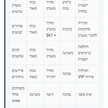
ביקוש
מחיר
גבוה
רשמית
מועדון
גבוה
מועדון
מאוד
כללית
גמישים
מכירה
מחיר
גבוה
אוהדים
מוקדמת
בינונית
מועדון
מאוד
קבועים
לחברי מועדון
+ $67
החלפת
מחיר
גבוה
קונים
כרטיסים
משתנה
מועדון
מאוד
עקשנים
רשמית
חבילות
מחיר
גבוה
אירועים
נמוכה
אירוח VIP
יוקרתי
מאוד
מיוחדים
משחקים
שוק משני
נמוכה
דינמי
משתנה
סולד
אאוט