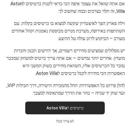
אם אתה שואל את עצמך איפה הכי כדאי לקנות כרטיסים לAston
Villa, זה תלוי בצרכים ובמה שחשוב לך.
וילה פארק הפך לאיצטדיון שקשה למצוא בו כרטיסים בקלות. עם
השתתפות באירופה, מערכת מנויים מבוססת נאמנות וקהל אוהדים
מעורב – הביקוש לרוב עולה על ההיצע.
יש מסלולים שמציעים מחירים רשמיים, אך דורשים תכנון וחברות
מועדון. אחרים יותר גמישים — אם אתה צריך כרטיס למשחק שמכבר
נמכר כל הכרטיסים אליו, השוואת מחירים בשוק המשני היא
האפשרות הכי מהירה לקבל כרטיסים לAston Villa.
להלן פירוט כל האפשרויות: החל מהמכירה הישירה, דרך חבילות VIP,
ועד שוק יד שנייה – בחר את הדרך שמתאימה למצבך.
כרטיסים לAston Villa
לא צריך מנוי!