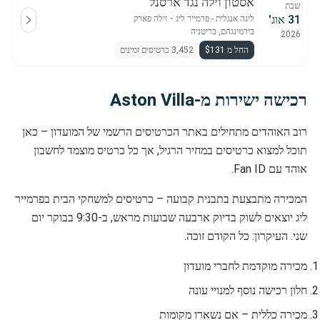
אסטון וילה נגד ארסנל
שבת
31 אוג'
ליגה אנגלית - פרמייר ליג
・
וילה פארק
בירמינגהם, בריטניה
2026
החל מ $131
3,452 כרטיסים זמינים
רכישה ישירות מ-Aston Villa
רוב האוהדים מתחילים באתר הכרטיסים הרשמי של המועדון – כאן
תוכל למצוא כרטיסים במחיר הרגיל, אך כל כרטיס מוצמד לחשבון
אוהד עם Fan ID.
המכירה מתבצעת בתבנית קבועה – כרטיסים למשחקי הבית בפרמייר
ליג יוצאים לשוק בדיוק ארבעה שבועות מראש, ב-9:30 בבוקר יום
שני. העיקרון: כל הקודם זוכה.
מכירה מוקדמת לחברי מועדון
חלון רכישה נוסף למנויי עונה
מכירה כללית – אם נשארו מקומות