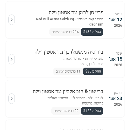
פריז סן ז'רמן נגד אסטון וילה
רביעי
12 אוג'
הסופר קאפ האירופי
・
Red Bull Arena Salzburg
Kleßheim
2026
החל מ $153
234 כרטיסים זמינים
בורוסיה מנשנגלדבך נגד אסטון וילה
שבת
15 אוג'
משחקי ידידות
・
בורוסיה פארק
מנשנגלדבך, גרמניה
2026
החל מ $85
11 כרטיסים זמינים
ברייטון & הוב אלביון נגד אסטון וילה
ראשון
23 אוג'
ליגה אנגלית - פרמייר ליג
・
אצטדיון פאלמר
ברייטון, בריטניה
2026
החל מ $122
90 כרטיסים זמינים