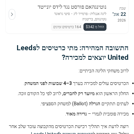
נוטינגהאם פורסט נגד לידס יונייטד
שבת
22 אוג'
ליגה אנגלית - פרמייר ליג
・
סיטי גראונד
נוטינגהם, בריטניה
2026
החל מ $342
164 כרטיסים זמינים
התשובה המהירה: מתי כרטיסים לLeeds
United יוצאים למכירה?
לרוב משחקי הליגה הביתיים:
הכרטיסים עולים למכירה בערך
3–4 שבועות לפני המשחק
.
החלון הראשון הוא
מיועד רק לחברים
, לרוב לפי כל הקודם זוכה.
לעתים תתקיים
הגרלה
(Ballot) למשחק הספציפי.
מכירה פומבית לגמרי –
נדירה מאוד
.
רוצה לדעת איך תהליך רכישת הכרטיסים מהקבוצה עובד שלב אחר