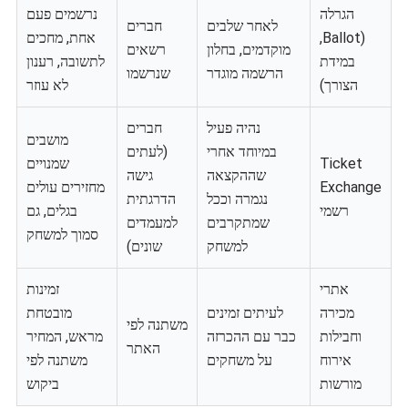
הגרלה
נרשמים פעם
לאחר שלבים
חברים
(Ballot,
אחת, מחכים
מוקדמים, בחלון
רשאים
במידת
לתשובה, רענון
הרשמה מוגדר
שנרשמו
הצורך)
לא עוזר
נהיה פעיל
חברים
מושבים
במיוחד אחרי
(לעתים
Ticket
שמנויים
שההקצאה
גישה
Exchange
מחזירים עולים
נגמרה וככל
הדרגתית
רשמי
בגלים, גם
שמתקרבים
למעמדים
סמוך למשחק
למשחק
שונים)
אתרי
זמינות
מכירה
לעיתים זמינים
מובטחת
משתנה לפי
וחבילות
כבר עם ההכרזה
מראש, המחיר
האתר
אירוח
על משחקים
משתנה לפי
מורשות
ביקוש