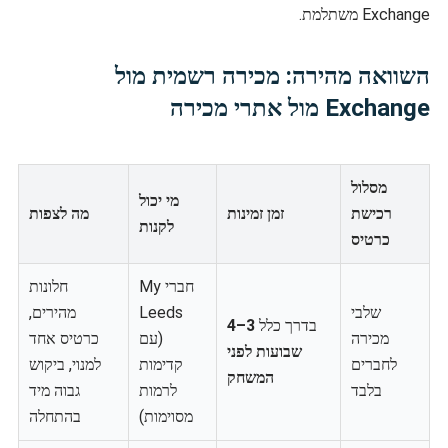
Exchange משתלמת.
השוואה מהירה: מכירה רשמית מול
Exchange מול אתרי מכירה
מסלול
מי יכול
רכישת
זמן זמינות
מה לצפות
לקנות
כרטיס
חברי My
חלונות
שלבי
Leeds
מהירים,
בדרך כלל
3–4
מכירה
(עם
כרטיס אחד
שבועות לפני
לחברים
קדימות
למנוי, ביקוש
המשחק
בלבד
לרמות
גבוה מיד
מסוימות)
בהתחלה