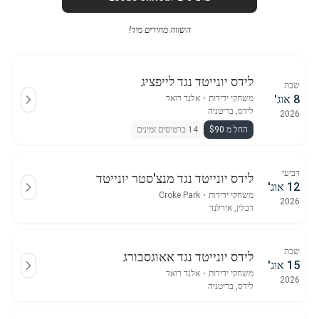
השווה מחירים מיד!
לידס יונייטד נגד לייפציג
שבת
8 אוג'
משחקי ידידות
・
אלנד רואד
לידס, בריטניה
2026
החל מ $90
14 כרטיסים זמינים
רביעי
לידס יונייטד נגד מנצ'סטר יונייטד
12 אוג'
משחקי ידידות
・
Croke Park
2026
דבלין, אירלנד
שבת
לידס יונייטד נגד אאוגסבורג
15 אוג'
משחקי ידידות
・
אלנד רואד
2026
לידס, בריטניה