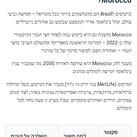
Morocco?
כרטיסים לBrazil הם מהנחשקים ביותר בכל מונדיאל – חמישה גביעי
עולם, קהל בינלאומי אדיר וקונספט שכובש גם אוהדים נייטרליים.
Morocco מושכת גם היא ביקוש גבוה לאחר חצי הגמר ההיסטורי
שלה ב-2022 – המדינה הראשונה מאפריקה ומהעולם הערבי בחצי
הגמר – ואוהדיה הפכו לסיפור מרכזי של כל טורניר.
מעבר לזה, Morocco היא שותפה לאירוח 2030, מה שמגביר עניין
בינלאומי וקריצה לקהלים מגוונים.
המיקום (MetLife בניו יורק-ניו ג'רזי) מגביר את הביקוש, בשל קהילות
ברזילאיות, מרוקאיות, ערביות ואפריקאיות ענקיות באזור, לצד קונים
עסקיים, תיירים ואוהדים מקומיים. שבת בערב זו שעה נוחה לכל
הקהלים.
פקטור
למה חשוב
השלכה על קונים