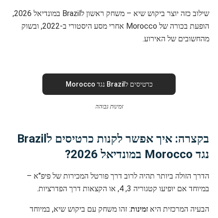
שילוב כזה יוצר ביקוש שיא – משחק ראשון לBrazil במונדיאל 2026,
הופעת בכורה של Morocco אחרי מסע היסטורי ב-2022, ובשוק
מהחשובים של האירוע.
כרטיסים לBrazil נגד Morocco
זמינות גבוהה
בקצרה: איך אפשר לקנות כרטיסים לBrazil
נגד Morocco במונדיאל 2026?
הדרך הזולה ביותר תהיה לרוב דרך פורטל המכירות של פיפ"א –
במיוחד אם יופיעו קטגוריה 3, 4, או הקצאות דרך הפדרציות.
הבעיה המרכזית היא
זמינות
: זהו משחק עם ביקוש שיא, במיוחד