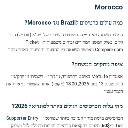
Morocco
כמה עולים כרטיסים לBrazil נגד Morocco?
המחיר משתנה מאוד – הכרטיסים הישירים של פיפ"א (אם יש) הכי
זולים, בשוק המשני המחירים גבוהים משמעותית. Ticket-
Compare.com מאפשר השוואה בין ההצעות והיציעים באתר נבחר.
איפה מתקיים המשחק?
אצטדיון MetLife באיסט רתרפורד, ניו ג'רזי – רשמית: ניו יורק/ניו
ג'רזי. שבת, 13 ביוני 2026, 18:00 (מקומי). אותו האצטדיון מארח את
הגמר עצמו.
מהי עלות הכרטיסים הזולים ביותר למונדיאל 2026?
הכרטיסים ברמת מחיר הנמוכה ביותר שפורסמו –
Supporter Entry
Tier
ב-
60$
, תלויים בהקצאת פדרציות וזמינות מוגבלת לכל משחק.