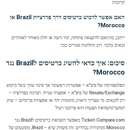
קרובות.
האם אפשר לרכוש כרטיסים דרך פדרציית Brazil או
Morocco?
ייתכן, בהתאם להקצאה פתוחה, קוד גישה או חלון מאוחר לאוהדים
זכאים בלבד. רוב החלונות סגורים כבר.
סיכום: איך כדאי להשיג כרטיסים לBrazil נגד
Morocco?
הפלטפורמה של פיפ"א – אפשרות ראשונה אך סיכוי נמוך בשל ביקוש.
Resale/Exchange של פיפ"א – אופציה שנייה. תמיכה בפדרציה –
רק לזכאים. מי שצריך ודאות, מקומות יחד או אופציות פרימיום – שוק
המשני/השוואת הצעות הוא פרקטי ויעיל.
Ticket-Compare.com מאפשר השוואת כרטיסים לBrazil נגד
Morocco ממקורות נבחרים. זהו משחק שיא – Brazil, מומנטום של