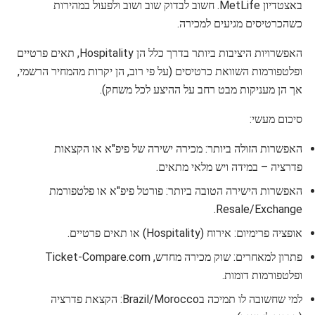
באצטדיון MetLife. חשוב לבדוק שוב ושוב ולפעול במהירות
כשהכרטיסים מגיעים למכירה.
האפשרויות היציבות ביותר בדרך כלל הן Hospitality, תאים פרטיים
ופלטפורמות השוואת כרטיסים (על פי רוב, הן יקרות מהמחיר הרשמי,
אך הן מעניקות מבט רחב על ההיצע לכל משחק).
סיכום מעשי:
האפשרות הזולה ביותר: מכירה ישירה של פיפ"א או הקצאות
פדרציה – במידה ויש מלאי מתאים.
האפשרות הישירה הטובה ביותר: פורטל פיפ"א או פלטפורמת
Resale/Exchange.
אופציה פרימיום: אירוח (Hospitality) או תאים פרטיים.
פתרון למאחרים: שוק מכירה מחדש, Ticket-Compare.com
ופלטפורמות דומות.
למי שחשובה לו תמיכה בBrazil/Morocco: הקצאת פדרציה