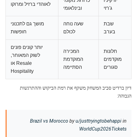
יורק-ניו
כדורגל מקומי
לאוהדי ברזיל ומרוקו
ג'רזי
ובינלאומי
שבת
שעה נוחה
מושך גם לתכנוני
בערב
לכולם
חופשות
יותר קונים פונים
חלונות
המכירה
לשוק המאוחר,
מוקדמים
המוקדמת
Resale או
סגורים
הסתיימה
Hospitality
דיון ברדיט סביב המשחק משקף את רמת הביקוש וההתרגשות
הגבוהה:
Brazil vs Morocco
by
u/justtryingtobehappi
in
WorldCup2026Tickets