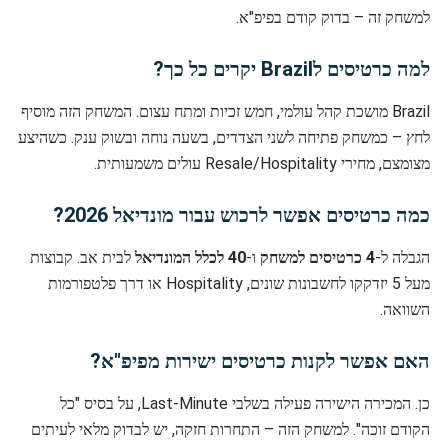
למשחק זה – בדוק קודם בפיפ"א.
למה כרטיסים לBrazil יקרים כל כך?
Brazil מושכת קהל עולמי, חמש זכיות ומתח עצום. המשחק הזה מוסיף
לחץ – כמשחק פתיחה לשני הצדדים, בשעה נוחה ובשוק ענק. כשהיצע
מצומצם, מחירי Resale/Hospitality עולים משמעותית.
כמה כרטיסים אפשר לרכוש עבור מונדיאל 2026?
הגבלה ל-
4 כרטיסים למשחק
ו-
40 לכלל המונדיאל
לבית אב. קבוצות
מעל 5 יזדקקו לחשבונות שונים, Hospitality או דרך פלטפורמות
השוואה.
האם אפשר לקנות כרטיסים ישירות מפיפ"א?
כן. המכירה הישירה פעילה בשלבי Last-Minute, על בסיס "כל
הקודם זוכה". למשחק הזה – התחרות חזקה, יש לבדוק מלאי לעיתים