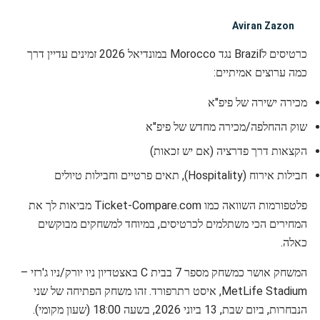
Aviran Zazon
כרטיסים לBrazil נגד Morocco במונדיאל 2026 זמינים עדיין דרך
כמה ערוצים אמיתיים:
מכירה ישירה של פיפ"א
שוק ההחלפה/מכירה מחדש של פיפ"א
הקצאות דרך פדרציה (אם יש זכאות)
חבילות אירוח (Hospitality), תאים פרטיים וחבילות טיולים
פלטפורמות השוואה כמו Ticket-Compare.com מביאות לך את
המחירים הכי משתלמים לכרטיסים, במיוחד למשחקים מבוקשים
כאלה.
המשחק אושר כמשחק מספר 7 בבית C באצטדיון ניו יורק/ניו ג'רזי –
MetLife Stadium, איסט רתרפורד. זהו משחק הפתיחה של שני
הנבחרות, ביום שבת, 13 ביוני 2026, בשעה 18:00 (שעון מקומי).