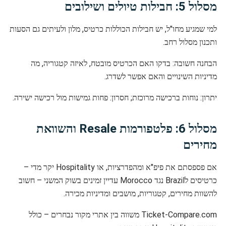
מסלול 5: חבילות טיולים ושילובים
למי שמגיע מחו"ל, יש חבילות הכוללות כרטיס, מלון ולעיתים גם הסעות
ותכנון מסלול רחב.
הבחנה חשובה: בדקו האם הכרטיס מובטח, לאיזה קטגוריה, מה
מדיניות השינויים והאם אפשר לשדרג.
יתרון: נוחות ברכישה מרוכזת; חסרון: פחות גמישות מול רכישה ישירה.
מסלול 6: פלטפורמות Resale והשוואת
מחירים
אם פספסתם את פיפ"א ומהפדרציות, או Hospitality יקר מדי –
כרטיסים לBrazil נגד Morocco עדיין זמינים בשוק המשני – חשוב
להשוות מחירים, קטגוריות, מושבים ומדיניות מכירה.
Ticket-Compare.com משווה בין אתרי מקור נבחרים – כולל