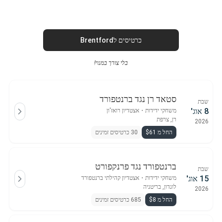
כרטיסים לBrentford
בלי צורך במנוי!
סטאד רן נגד ברנטפורד
שבת
8 אוג'
משחקי ידידות
・
אצטדיון רואז'ון
רן, צרפת
2026
החל מ $61
30 כרטיסים זמינים
ברנטפורד נגד פרנקפורט
שבת
15 אוג'
משחקי ידידות
・
אצטדיון קהילתי ברנטפורד
לונדון, בריטניה
2026
החל מ $8
685 כרטיסים זמינים