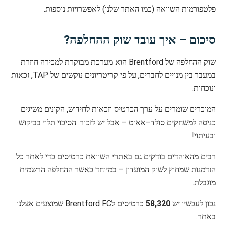
פלטפורמות השוואה (כמו האתר שלנו) לאפשרויות נוספות.
סיכום – איך עובד שוק ההחלפה?
שוק ההחלפה של Brentford הוא מערכת מבוקרת למכירה חוזרת
במעבר בין מנויים לחברים, על פי קריטריונים נוקשים של TAP, זכאות
ונוכחות.
המוכרים שומרים על ערך הכרטיס וזכאות לחידוש, הקונים משיגים
כניסה למשחקים סולד–אאוט – אבל יש לזכור: הסיכוי תלוי בביקוש
ובעיתוי!
רבים מהאוהדים בודקים גם באתרי השוואת כרטיסים כדי לאתר כל
הזדמנות שמחוץ לשוק המועדון – במיוחד כאשר ההחלפה הרשמית
מוגבלת.
נכון לעכשיו יש
58,320
כרטיסים לBrentford FC שמוצעים אצלנו
באתר.