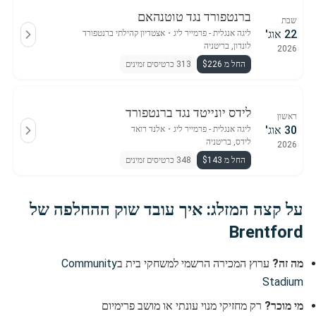
ברנטפורד נגד טוטנהאם
שבת
22 אוג'
ליגה אנגלית - פרמייר ליג
・
אצטדיון קהילתי ברנטפורד
לונדון, בריטניה
2026
החל מ $226
313 כרטיסים זמינים
לידס יונייטד נגד ברנטפורד
ראשון
30 אוג'
ליגה אנגלית - פרמייר ליג
・
אלנד רואד
לידס, בריטניה
2026
החל מ $143
348 כרטיסים זמינים
על קצה המזלג: איך עובד שוק ההחלפה של
Brentford
מה זה?
ערוץ המכירה הרשמי למשחקי בית ב
Community
Stadium
מי מוכר?
רק מחזיקי מנוי עונתי או מושב פרימיום