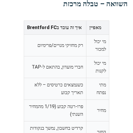
השוואה – טבלה מרכזת
מאפיין
איך זה עובד בBrentford FC
מי יכול
רק מחזיקי מנויים/פרימיום
למכור
מי יכול
חברי מועדון, בהתאם ל-TAP
לקנות
מתי
כשנמצאים כרטיסים – ללא
נפתח
תאריך קבוע
פרו-רטה קבוע (1/19 מהמחיר
מחיר
השנתי)
קרדיט בחשבון, נמשך בנקודות
החזר