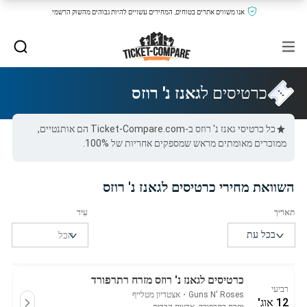
אנו משווים אתרים בטוחים, המחירים עשויים להיות גבוהים מהשוק הרשמי.
כרטיסים ל
גאנז נ' רוזס
כל כרטיסי גאנז נ' רוזס ב-Ticket-Compare.com הם אותנטיים,
ממוכרים מאומתים מראש שמספקים אחריות של 100%.
השוואת מחירי כרטיסים לגאנז נ' רוזס
כרטיסים לגאנז נ' רוזס מזרח רתרפורד
רביעי
Guns N' Roses
・
אצטדיון מטלייף
12 אוג'