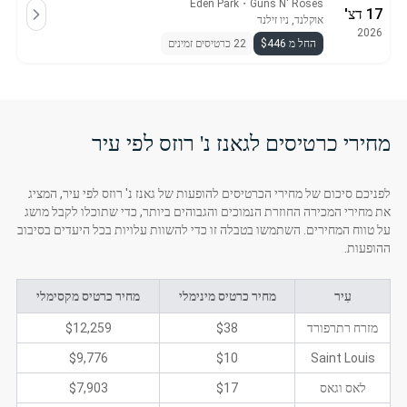
Eden Park
・
Guns N' Roses
17 דצ'
אוקלנד, ניו זילנד
2026
החל מ $446
22 כרטיסים זמינים
מחירי כרטיסים לגאנז נ' רוזס לפי עיר
לפניכם סיכום של מחירי הכרטיסים להופעות של גאנז נ' רוזס לפי עיר, המציג
את מחירי המכירה החוזרת הנמוכים והגבוהים ביותר, כדי שתוכלו לקבל מושג
על טווח המחירים. השתמשו בטבלה זו כדי להשוות עלויות בכל היעדים בסיבוב
ההופעות.
עִיר
מחיר כרטיס מינימלי
מחיר כרטיס מקסימלי
מזרח רתרפורד
$38
$12,259
$9,776
$10
Saint Louis
לאס וגאס
$17
$7,903