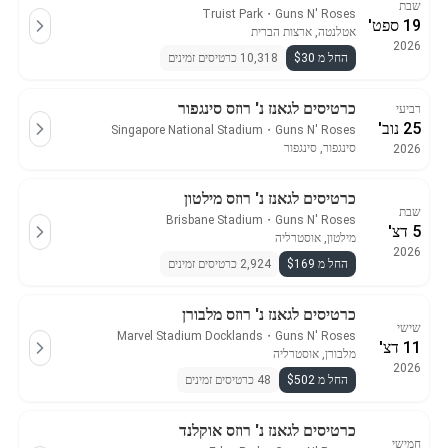
שבת
Truist Park
・
Guns N' Roses
19 ספט'
אטלנטה, ארצות הברית
2026
החל מ $30
10,318 כרטיסים זמינים
כרטיסים לגאנז נ' רוזס סינגפור
רביעי
25 נוב'
Singapore National Stadium
・
Guns N' Roses
סינגפור, סינגפור
2026
כרטיסים לגאנז נ' רוזס מילטון
שבת
Brisbane Stadium
・
Guns N' Roses
5 דצ'
מילטון, אוסטרליה
2026
החל מ $169
2,924 כרטיסים זמינים
כרטיסים לגאנז נ' רוזס מלבורן
שישי
Marvel Stadium Docklands
・
Guns N' Roses
11 דצ'
מלבורן, אוסטרליה
2026
החל מ $502
48 כרטיסים זמינים
כרטיסים לגאנז נ' רוזס אוקלנד
חמישי