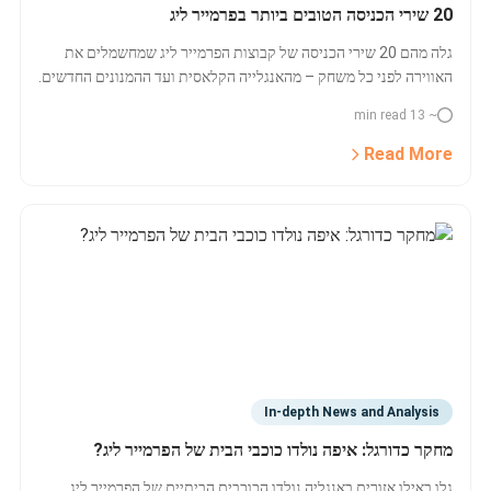
20 שירי הכניסה הטובים ביותר בפרמייר ליג
גלה מהם 20 שירי הכניסה של קבוצות הפרמייר ליג שמחשמלים את
האווירה לפני כל משחק – מהאנגלייה הקלאסית ועד ההמנונים החדשים.
ראה אילו שירים מובילים ומה הופך אותם לבלתי נשכחים.
~ 13 min read
Read More
In-depth News and Analysis
מחקר כדורגל: איפה נולדו כוכבי הבית של הפרמייר ליג?
גלו באילו אזורים באנגליה נולדו הכוכבים הביתיים של הפרמייר ליג