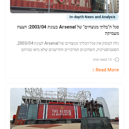
In-depth News and Analysis
סגל ה'בלתי מנוצחים' של Arsenal בעונת 2003/04: הצצה
מעמיקה
גלה לעומק את סגל הבלתי מנוצחים של Arsenal לעונת 2003/04,
הסטטיסטיקות, השחקנים המרכזיים וההישגים שלא נראו כמותם
בפרמייר ליג. כל מי שחולם על עונת כדורגל מושלמת חייב להכיר את
~ 10 min read
הסיפור הזה.
Read More