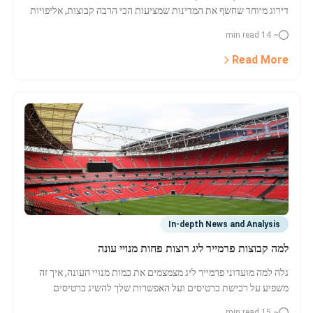
דירוג מיוחד שחשף את המדינות שמציעות הכי הרבה קבוצות, אליפויות
והזדמנויות קריירה בספורט. גלה מי במקום הראשון, ולמה קליפורניה
~ 14 min read
וטקסס בראש.
Read More
In-depth News and Analysis
למה קבוצות פרמייר ליג רוצות פחות מנויי עונה
גלה למה מועדוני פרמייר ליג מצמצמים את כמות מנויי העונה, איך זה
משפיע על רכישת כרטיסים ועל האפשרות שלך להשיג כרטיסים
לPremier League בעידן ביקוש גבוה וחוקים חדשים.
~ 15 min read