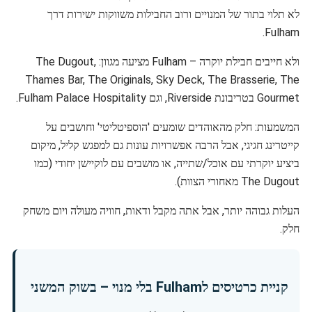
לא תלוי בתור של המנויים ורוב החבילות משווקות ישירות דרך
Fulham.
ולא חייבים חבילת יוקרה – Fulham מציעה מגוון: The Dugout,
Thames Bar, The Originals, Sky Deck, The Brasserie, The
Gourmet בטריבונת Riverside, וגם Fulham Palace Hospitality.
המשמעות: חלק מהאוהדים שומעים 'הוספיטליטי' וחושבים על
קייטרינג חגיגי, אבל הרבה אפשרויות עונות גם למפגש קליל, מיקום
ביציע יוקרתי עם אוכל/שתייה, או מושבים עם לוקיישן יחודי (כמו
The Dugout מאחורי הצוות).
העלות גבוהה יותר, אבל אתה מקבל ודאות, חוויה מעולה ויום משחק
חלק.
קניית כרטיסים לFulham בלי מנוי – בשוק המשני