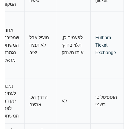
ticket)
גישה
המקור
אחרי
Fulham
לפעמים כן,
מועיל אבל
שמכירת
Ticket
תלוי בחוקי
לא תמיד
המשחק
Exchange
אותו משחק
יציב
נגמרה
מראש
נמכר
לעתים
הוספיטליטי
הדרך הכי
לא
זמן רב
רשמי
אמינה
לפני
המשחק