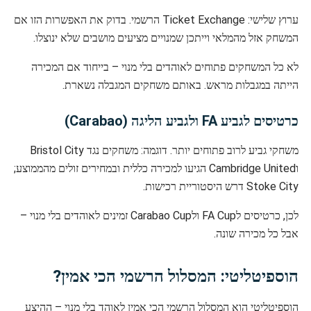
ערוץ שלישי: Ticket Exchange הרשמי. בדוק את האפשרות הזו אם
המשחק אזל מהמלאי וייתכן שמנויים מציעים מושבים שלא ינוצלו.
לא כל המשחקים פתוחים לאוהדים בלי מנוי – בייחוד אם המכירה
הייתה במגבלות מראש. באותם משחקים המגבלה נשארת.
כרטיסים לגביע FA ולגביע הליגה (Carabao)
משחקי גביע לרוב פתוחים יותר. דוגמה: משחקים נגד Bristol City
וCambridge United הגיעו למכירה כללית ובמחירים זולים מהממוצע;
Stoke City דרש היסטוריית רכישות.
לכן, כרטיסים לFA Cup ולCarabao Cup זמינים לאוהדים בלי מנוי –
אבל כל מכירה שונה.
הוספיטליטי: המסלול הרשמי הכי אמין?
הוספיטליטי הוא המסלול הרשמי הכי אמין לאוהד בלי מנוי – ההיצע