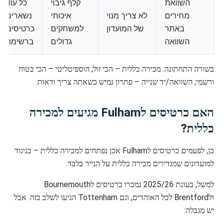
השוואת
קלף גיבוי
כל עוד
מחירים
לא צריך מנוי
איכותי
נשארים
באתר
של המועדון
למשחקים
כרטיסים
השוואה
גדולים
ברשימה
בשורה התחתונה: מכירה כללית – הכי זול; הוספיטליטי – הכי בטוח
ורשמי; השוואה/יד שנייה – פתרון גּמיש כשאתה צריך ודאות.
האם כרטיסים לFulham מגיעים למכירה
כללית?
כן, לפעמים כרטיסים לFulham אכן נפתחים למכירה כללית – בניגוד
למועדונים שמגדירים מכירה כללית על הנייר בלבד.
למשל, בעונת 2025/26 נמכרו כרטיסים לBournemouth
ולBrentford לכל האוהדים, וגם Tottenham הגיעו לשלב כזה. אבל
יש מגבלה: