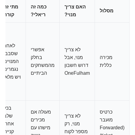
האם צריך
כמה זה
מתי זה
מסלול
מנוי?
ריאלי?
קורה
לאחר
לא צריך
אפשרי
שסבבי
מכירה
מנוי, אבל
בחלק
המנויים
כללית
דרוש חשבון
מהמשחקים
נגמרים
OneFulham
הביתיים
ויש מלאי
בכל
כרטיס
מעולה אם
לא צריך
שלב
מועבר
מכירים
מנוי, רק
אחרי
(Forwarded
מישהו עם
מספר לקוח
קניית