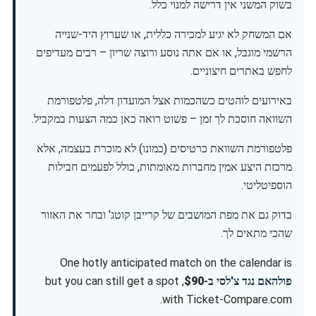
בשוק המשני אין דרישה למנוי כלל.
אם המשחק לא יגיע למכירה כללית, או שערוץ היד-שנייה
הרשמי מוגבל, או אם אתה נוסע ורוצה שריון – רבים מעדיפים
לחפש באתרים חיצוניים.
באירועים לוהטים כשהכמות אצל המועדון דלה, פלטפורמת
השוואה חוסכת לך זמן – פשוט רואה כאן כמה הצעות במקביל.
פלטפורמת השוואת כרטיסים (כמונו) לא מוכרת בעצמה, אלא
מרכזת היצע אמין מחברות מאומתות, כולל לפעמים חבילות
הוספיטליטי.
בדוק גם את
מפת המושבים של קרייבן קוטג'
ובחר את האזור
שהכי מתאים לך.
One hotly anticipated match on the calendar is
פולהאם נגד צ'לסי
ב-
$90
, but you can still get a spot
with Ticket-Compare.com.