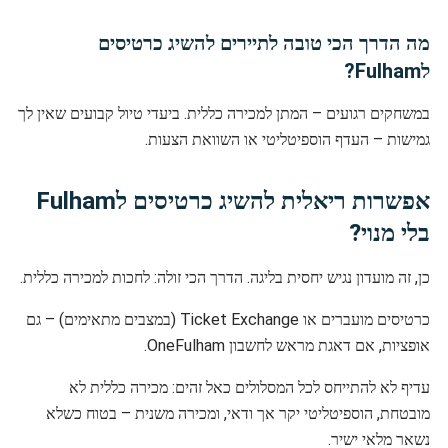
מה הדרך הכי טובה לתיירים להשיג כרטיסים
לFulham?
במשחקים רגועים – המתן למכירה כללית. ביעדי טיול קבועים שאין לך
גמישות – העדף הוספיטליטי או השוואת הצעות.
אפשרות ריאלית להשיג כרטיסים לFulham
בלי מנוי?
כן, זה מועדון נגיש יחסית בליגה. הדרך הכי זולה: לחכות למכירה כללית.
כרטיסים מועברים או Ticket Exchange (במצבים מתאימים) – גם
אופציות, אם דאגת מראש לחשבון OneFulham.
עדיף לא להתייחס לכל המסלולים כאל זהים: מכירה כללית לא
מובטחת, הוספיטליטי יקר אך ודאי, ומכירה משנית – בטוח כשלא
נשאר מלאי ישיר.