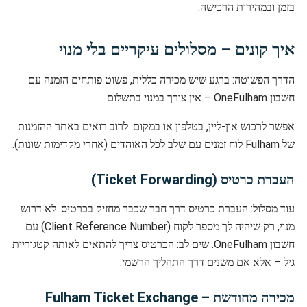
בזמן ובמהירות הרכישה.
איך קונים – מסלולים עיקריים בלי מנוי
הדרך הפשוטה: ברגע שיש מכירה כללית, פשוט פותחים הזמנה עם
חשבון OneFulham – אין צורך במנוי בתשלום.
אפשר לרכוש און-ליין, בטלפון או במקום. לרוב רואים באתר ההזמנות
של Fulham לוח זמנים עם שלב לכל האוהדים (אחרי מקדימות שונות).
העברת כרטיס (Ticket Forwarding)
עוד מסלול: העברת כרטיס דרך חבר שכבר מחזיק בכרטיס. לא דרוש
מנוי, רק שיהיה לך מספר לקוח (Client Reference Number) עם
חשבון OneFulham. שים לב: הכרטיס צריך להתאים לאותה קטגוריית
גיל – אלא אם משנים דרך התהליך הרשמי.
מכירה מחודשת – Fulham Ticket Exchange