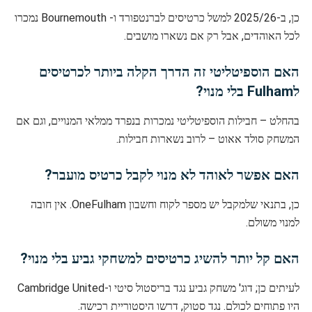
כן, ב-2025/26 למשל כרטיסים לברנטפורד ו- Bournemouth נמכרו
לכל האוהדים, אבל רק אם נשארו מושבים.
האם הוספיטליטי זה הדרך הקלה ביותר לכרטיסים
לFulham בלי מנוי?
בהחלט – חבילות הוספיטליטי נמכרות בנפרד ממלאי המנויים, וגם אם
המשחק סולד אאוט – לרוב נשארות חבילות.
האם אפשר לאוהד לא מנוי לקבל כרטיס מועבר?
כן, בתנאי שלמקבל יש מספר לקוח וחשבון OneFulham. אין חובה
למנוי משולם.
האם קל יותר להשיג כרטיסים למשחקי גביע בלי מנוי?
לעיתים כן; דוג' משחק גביע נגד בריסטול סיטי ו-Cambridge United
היו פתוחים לכולם. נגד סטוק, דרשו היסטוריית רכישה.