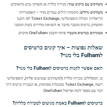
משחקים עם ביקוש נמוך:
מכירה כללית או משחקי גביע מתאימים.
משחקים גדולים:
מקומות רגילים נגמרים מהר – האפשרויות
הריאליות: חבילת הוספיטליטי, Ticket Exchange לפי תקנון
המשחק, כרטיס מועבר מחבר או השוואת מחירים בשוק המשני.
מעוניינים בכרטיס מועבר:
פתחו חשבון OneFulham מוקדם.
שאלות נפוצות – איך קונים כרטיסים
לFulham בלי מנוי?
האם אפשר לקנות כרטיסים לFulham בלי מנוי?
כן. המסלולים: מכירה כללית (למשחקים שמגיעים אליה), הוספיטליטי
רשמי, Ticket Exchange במגבלות מסוימות, או העברת כרטיס דרך
חבר עם מספר לקוח ופרופיל OneFulham.
כרטיסים לFulham באמת מגיעים למכירה כללית?