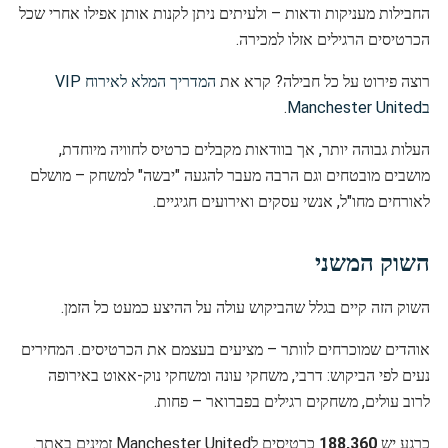
החבילות מעניקות ודאות – ולעיתים ניתן לקנות אותן אפילו אחרי שכל
הכרטיסים הרגילים אזלו למכירה.
רוצה פירוט על כל חבילה? קרא את
המדריך המלא לאירוח VIP
בManchester United
.
העלות גבוהה יותר, אך בוודאות מקבלים כרטיס לחוויה מיוחדת,
מושבים מובטחים וגם הרבה מעבר להגעה "יבשה" למשחק – מושלם
לאורחים מחו"ל, אנשי עסקים ואירועים חגיגיים.
השוק המשני
השוק הזה קיים בגלל שהביקוש עולה על ההיצע כמעט כל הזמן.
אוהדים שמוכרחים לוותר – מציעים בעצמם את הכרטיסים. המחירים
נעים לפי הביקוש: דרבי, משחקי עונה ומשחקי נוק-אאוט באירופה
לרוב עולים, משחקים רגילים בפברואר – פחות.
כרגע יש
188,360
כרטיסים לManchester United זמינים באתר.