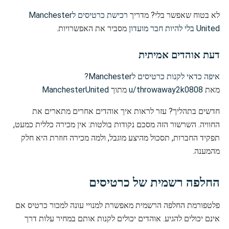
לא בטוח שאפשר בלי? מדריך
רכישת כרטיסים לManchester
United בלי להיות חבר מועדון
מסביר את האפשרויות.
דעת אוהדים אמיתית
איפה כדאי לקנות כרטיסים לManchester?
מאת
u/throwaway2k0808
מתוך
ManchesterUnited
חדשים בתהליך? עזר לראות איך אוהדים אחרים מתארים את
החוויה. השרשור הזה מסכם נקודות בולטות: אין מכירה כללית כמעט,
תפקיד החברות, תסכול מהיצע מוגבל, ולמה מכירה חוזרת היא חלק
מהמענה.
החלפה רשמית של כרטיסים
פלטפורמת החלפה הרשמית מאפשרת למנויי עונה למכור כרטיס אם
אינם יכולים להגיע. אוהדים יכולים לקנות אותם במחיר עלות דרך