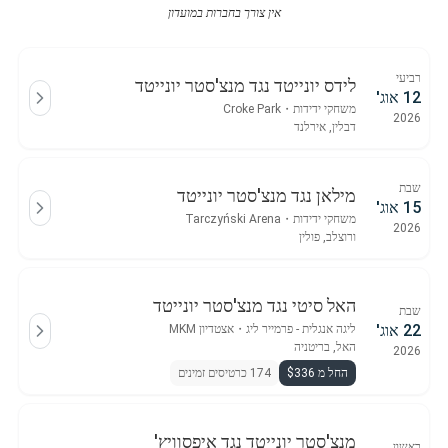
אין צורך בחברות במועדון
רביעי
לידס יונייטד נגד מנצ'סטר יונייטד
12 אוג'
משחקי ידידות
・
Croke Park
2026
דבלין, אירלנד
שבת
מילאן נגד מנצ'סטר יונייטד
15 אוג'
משחקי ידידות
・
Tarczyński Arena
2026
ורוצלב, פולין
האל סיטי נגד מנצ'סטר יונייטד
שבת
22 אוג'
ליגה אנגלית - פרמייר ליג
・
אצטדיון MKM
האל, בריטניה
2026
החל מ $336
174 כרטיסים זמינים
מנצ'סטר יונייטד נגד איפסוויץ'
ראשון