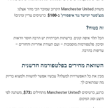
משחק Manchester United הקרוב שמוכר הכי מהר אצלנו:
מנצ'סטר יונייטד נגד איפסוויץ'
ב-
$100
. כרטיסים עדיין זמינים!
זה בטוח?
הכל תלוי איפה קונים. ברשתות חברתיות יש הרבה חוסר וודאות
וסיכון. פלטפורמות מוסמכות – ועם תעודת אחריות והחזרים –
עדיפות בהרבה.
השוואת מחירים בפלטפורמה חדשנית
מבין את כל האפשרויות למעלה? עכשיו אפשר להשוות ולמצוא בדיוק
מה שמתאים לך.
כרגע, כרטיסים לManchester United מתחילים ב
$73
, משתנה לפי
היצע וסוג המקום.