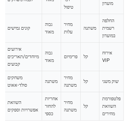
מועדון
טיפול
החלפה
מחיר
גבוה
רשמית
משתנה
קונים גמישים
עלות
מאוד
במועדון
אירועים
אירוח
גבוה
קל
פרימיום
מיוחדים/תאריכים
VIP
מאוד
קבועים
מחיר
משחקים
שוק משני
קל
משתנה
משתנה
סולד-אאוט
פלטפורמת
אחריות
מחיר
השוואת
השוואת
קל
להחזר
משתנה
אפשרויות וספקים
מחירים
כספי