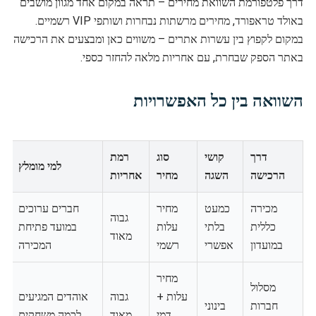
דרך פלטפורמת השוואת מחירים – תראה במקום אחד מגוון מושבים
באולד טראפורד, מחירים מרשתות נבחרות ושותפי VIP רשמיים.
במקום לקפוץ בין עשרות אתרים – משווים כאן ומבצעים את הרכישה
באתר הספק שבחרת, עם אחריות מלאה להחזר כספי.
השוואה בין כל האפשרויות
דרך
קושי
סוג
רמת
למי מומלץ
הרכישה
השגה
מחיר
אחריות
מכירה
כמעט
מחיר
חברים ערוכים
גבוה
כללית
בלתי
עלות
במועד פתיחת
מאוד
במועדון
אפשרי
רשמי
המכירה
מחיר
מסלול
עלות +
גבוה
אוהדים המגיעים
חברות
בינוני
דמי
מאוד
לכמה משחקים