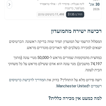
30 אוג'
ליגה אנגלית - פרמייר ליג
・
אולד טראפורד
מנצ'סטר, בריטניה
2026
החל מ $135
11,498 כרטיסים זמינים
רכישה ישירה מהמועדון
המסלול הרשמי של המועדון תמיד שווה בדיקה ראשונה. הכרטיסים
יוצאים למכירה בשלבים לפי תאריכים מוגדרים מראש.
כמחצית מהמקומות שמורים מראש ל-50,000 מנויי עונה (מתוך
74,197 מושבים). מנוי עונה הוא אדם ששילם מראש על כל משחקי
הבית לעונה.
רוצה פירוט מלא על התהליך? בדוק את
המדריך לרכישת כרטיסים
רשמיים לManchester United
.
למה כמעט אין מכירה כללית?