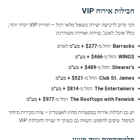
חבילות אירוח VIP
הכי קרוב לרכישה ישירה כשאזל מלאי רגיל — חוויית VIP יקרה יותר,
כולל אוכל, לאונג', שירות ואווירה משודרגת:
Barracks
: החל מ-
$277 + מע"מ
לאדם
WINGS
: החל מ-
$466 + מע"מ
Shearer’s
: החל מ-
$489 + מע"מ
Club St. James
: החל מ-
$521 + מע"מ
The Entertainers
: החל מ-
$814 + מע"מ
The Rooftops with Fenwick
: החל מ-
$977 + מע"מ
יש גם חבילות אירוח במסעדות מחוץ לאצטדיון – צוות מכירות מיוחד
לטיפול. טיפים לחיפוש: השווה גם בשוקי יד שנייה לחבילות VIP.
פלטפורמות שוק משני