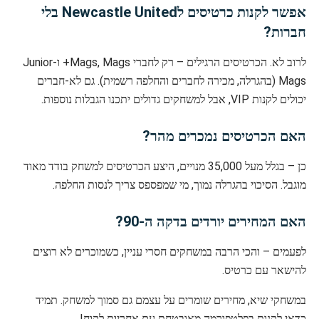
אפשר לקנות כרטיסים לNewcastle United בלי
חברות?
לרוב לא. הכרטיסים הרגילים – רק לחברי Mags, Mags+ ו-Junior
Mags (בהגרלה, מכירה לחברים והחלפה רשמית). גם לא-חברים
יכולים לקנות VIP, אבל למשחקים גדולים יתכנו הגבלות נוספות.
האם הכרטיסים נמכרים מהר?
כן – בגלל מעל 35,000 מנויים, היצע הכרטיסים למשחק בודד מאוד
מוגבל. הסיכוי בהגרלה נמוך, מי שמפספס צריך לנסות החלפה.
האם המחירים יורדים בדקה ה-90?
לפעמים – והכי הרבה במשחקים חסרי עניין, כשמוכרים לא רוצים
להישאר עם כרטיס.
במשחקי שיא, מחירים שומרים על עצמם גם סמוך למשחק. תמיד
כדאי לקנות בפלטפורמה מאובטחת עם אחריות לקוח!