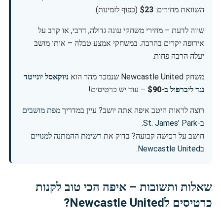
השוואת מחירים:
$23
(כפוף לזמינות).
שווה לדעת – מחירי משחקי עונה גדולה, דרבי, או קרב על
אירופה יקרים בהרבה. במשחקי אמצע טבלה – אותו מושב
יעלה הרבה פחות.
משחק Newcastle United שנמכר מהר הוא
ניוקאסל יונייטד
נגד ליברפול
ב-
$90
– עוד יש כרטיסים!
רוצה לראות היטב איפה אתה יושב? עיין במדריך
מפת מושבים
ב-St. James’ Park
.
חושב על רכישה קבועה? בדוק את
רשימת ההמתנה למנויים
בNewcastle United
.
שאלות ותשובות – איפה הכי טוב לקנות
כרטיסים לNewcastle United?