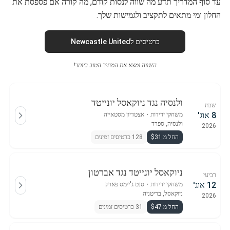
עד סוף המדריך תדע מה שווה לנסות קודם, מה קורה אם פספסת את
החלון ומי מתאים לתקציב ולגמישות שלך.
כרטיסים לNewcastle United
השווה ומצא את המחיר הטוב ביותר!
ולנסיה נגד ניוקאסל יונייטד
שבת
8 אוג'
משחקי ידידות
・
אצטדיון מסטאייה
ולנסיה, ספרד
2026
החל מ $31
128 כרטיסים זמינים
ניוקאסל יונייטד נגד אברטון
רביעי
12 אוג'
משחקי ידידות
・
סנט ג'יימס פארק
ניוקאסל, בריטניה
2026
החל מ $47
31 כרטיסים זמינים