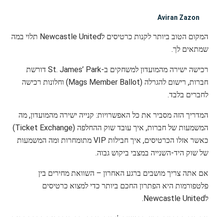
Aviran Zazon
המקום הטוב ביותר לקנות כרטיסים לNewcastle United תלוי במה
שמתאים לך.
רכישה ישירה מהמועדון למשחקים ב-St. James’ Park דורשת
חברות, רישום להגרלה (Mags Member Ballot) וחלונות רכישה
לחברים בלבד.
המדריך הזה מסביר את כל האפשרויות: קנייה ישירה מהמועדון, מה
המשמעות של חברות, איך עובד שוק ההחלפה (Ticket Exchange)
כאשר אזלו הכרטיסים, איך חבילות VIP מתומחרות ומה המשמעות
של שוק היד-השנייה במצבי ביקוש גבוה.
אם אתה צריך מושבים ברגע האחרון – השוואת מחירים בין
פלטפורמות היא הפתרון החכם ביותר כדי למצוא כרטיסים
לNewcastle United.