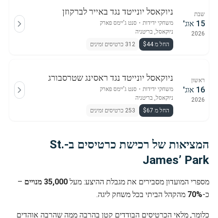
ניוקאסל יונייטד נגד באייר לברקוזן
שבת
15 אוג'
משחקי ידידות
・
סנט ג'יימס פארק
ניוקאסל, בריטניה
2026
החל מ $44
312 כרטיסים זמינים
ניוקאסל יונייטד נגד ראסינג שטרסבורג
ראשון
16 אוג'
משחקי ידידות
・
סנט ג'יימס פארק
ניוקאסל, בריטניה
2026
החל מ $67
253 כרטיסים זמינים
המציאות של רכישת כרטיסים ב-St.
James’ Park
מספרי המועדון מסבירים את מגבלת ההיצע: מעל
35,000 מנויים
–
כ-
70%
מהקהל הביתי בכל משחק ליגה.
כלומר, מלאי הכרטיסים הבודדים קטן בהרבה ממה שהרבה אוהדים