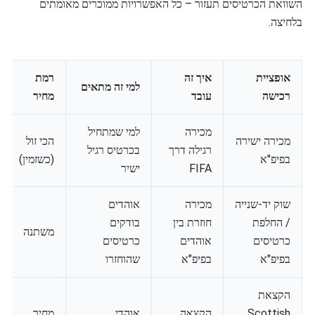
השוואת הכרטיסים תעזור – כל האפשרויות ממוכרים מאומתים
בלחיצה.
אופציית
איך זה
רמת
למי זה מתאים
רכישה
עובד
מחיר
מכירה
למי שמתחיל
מכירה ישירה
הכי זול
רגילה דרך
בכרטיס רגיל
בפיפ"א
(כשזמין)
FIFA
ישיר
שוק יד-שנייה
מכירה
אוהדים
/ החלפת
חוזרת בין
בודקים
משתנה
כרטיסים
אוהדים
כרטיסים
בפיפ"א
בפיפ"א
שהוחזרו
הקצאת
Scottish
הקצאה
אוהדי
מחיר