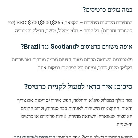
כמה עולים כרטיסים?
המחירים הידועים היחידים – הקצאת SSC: $700,$500,$265 (לפי
קטגוריה וחברות). כל היתר – תלוי מסלול, מושב, חבילה וקטגוריה.
איפה משווים כרטיסים לScotland נגד Brazil?
פלטפורמת השוואה מרכזת מאות הצעות מכמה מוכרים ואפשרויות
בקליק: מקום, דירוג, זמינות וכל הפרטים במקום אחד.
סיכום: איך כדאי לפעול לקניית כרטיס?
נסה מזלך במסלול פיפ"א והחלפה, חפש אירוח/סוויטות אם צריך
ודאות. ההקצאות הישירות לאגודות כבר סגורות, ולרוב הקונים
האופציה שנשארה: השוואה מהירה, אירוח פרימיום או כרטיס
יד-שנייה.
מחפש להמשיך לשלב הבא? אפשר להזמין
כרטיסים לשמינית גמר
.