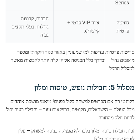
Series
חברות, קבוצות
סוויטה
אזור VIP פרטי +
גדולות, בעלי תקציב
פרטית
קייטרינג
גבוה
סוויטות פרטיות עדיפות למי שמעוניין באזור סגור ויוקרתי ומספר
מושבים גדול – ובדרך כלל הכניסה אליהן קלה יותר לקבוצות מאשר
למסלול הרגיל.
מסלול 5: חבילות נופש, טיסות ומלון
רלוונטי רק אם הכרטיס למשחק כלול בפנים! מיאמי מושכת אוהדים
מכל העולם – הישראלים, סקוטים, ברזילאים ועוד – והבילוי בעיר יכול
להיות חלק מהחוויה.
זכור: חבילת טיסה ומלון בלבד לא מעניקה כניסה למשחק – עליך
לוודא שהכרטיס כלול!