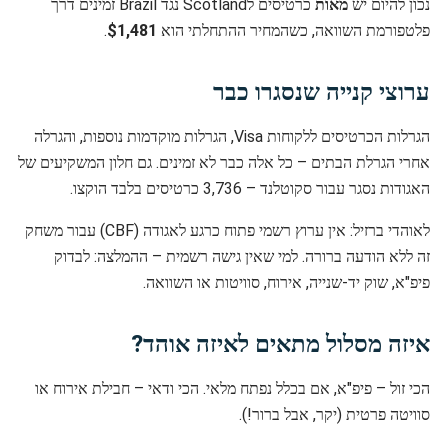
נכון להיום יש
מאות
כרטיסים לScotland נגד Brazil זמינים דרך
פלטפורמת השוואה, כשהמחיר ההתחלתי הוא
$1,481
.
ערוצי קנייה שנסגרו כבר
הגרלות הכרטיסים ללקוחות Visa, הגרלות מוקדמות נוספות, והגרלה
אחרי הגרלת הבתים – כל אלה כבר לא זמינים. גם חלון המשקיעים של
האגודות נסגר עבור סקוטלנד – 3,736 כרטיסים בלבד הוקצו.
לאוהדי ברזיל: אין ערוץ רשמי פתוח כרגע לאגודה (CBF) עבור משחק
זה ללא הודעה ברורה. למי שאין גישה רשמית – ההמלצה: לבדוק
פיפ"א, שוק יד-שנייה, אירוח, סוויטות או השוואה.
איזה מסלול מתאים לאיזה אוהד?
הכי זול – פיפ"א, אם בכלל נפתח מלאי. הכי ודאי – חבילת אירוח או
סוויטה פרטית (יקר, אבל ברור!).