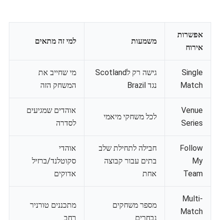
אפשרות
משמעות
למי זה מתאים
אירוח
Single
גישה רק לScotland
מי שחייב את
Match
נגד Brazil
המשחק הזה
Venue
אוהדים שמגיעים
לכל משחקי מיאמי
Series
לסדרה
Follow
חבילה לתחילת שלב
אוהדי
My
בתים עבור קבוצה
סקוטלנד/ברזיל
Team
אחת
אדוקים
Multi-
מספר משחקים
מתכננים טורניר
Match
נבחרים
רחב