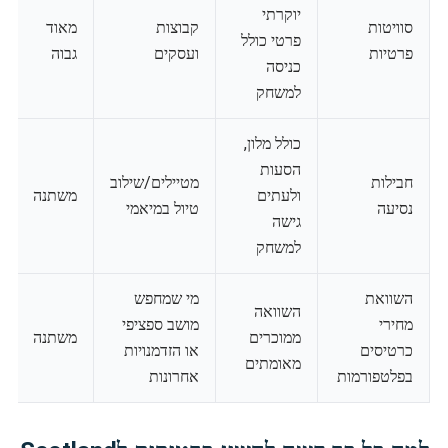
יוקרתי
סוויטות
קבוצות
מאוד
פרטי כולל
פרטיות
ועסקים
גבוה
כניסה
למשחק
כולל מלון,
הסעות
חבילות
מטיילים/שילוב
ולעתים
משתנה
נסיעה
טיול במיאמי
גישה
למשחק
השוואת
מי שמחפש
השוואה
מחירי
מושב ספציפי
ממוכרים
משתנה
כרטיסים
או הזדמנויות
מאומתים
בפלטפורמות
אחרונות