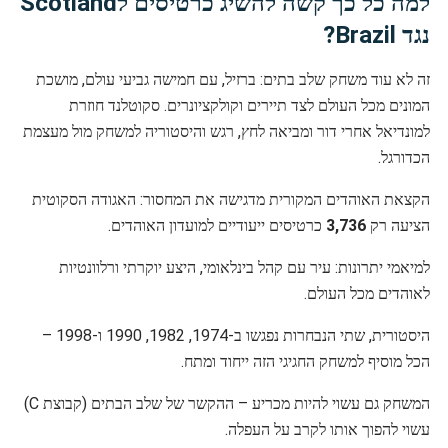
למה כל כך קשה להשיג כרטיסים לScotland
נגד Brazil?
זה לא עוד משחק שלב בתים: ברזיל, עם חמישה גביעי עולם, מושכת
המונים מכל העולם לצד תיירים וקולקציונרים. סקוטלנד חוזרת
למונדיאל אחרי דור ומביאה לחץ, רגש והיסטוריה למשחק מול מעצמת
הכדורגל.
הקצאת האוהדים המקורית מדגישה את המחסור: האגודה הסקוטית
הציעה רק
3,736
כרטיסים ייעודיים למועדון האוהדים.
למיאמי יתרונות: עיר עם קהל בינלאומי, היצע יוקרתי ורלוונטיות
לאוהדים מכל העולם.
היסטורית, שתי הנבחרות נפגשו ב-1974, 1982, 1990 ו-1998 –
הכל מוסיף למשחק החגיגי הזה ייחוד ומתח.
המשחק גם עשוי להיות מכריע – ההקשר של שלב הבתים (קבוצת C)
עשוי להפוך אותו לקרב על העפלה.