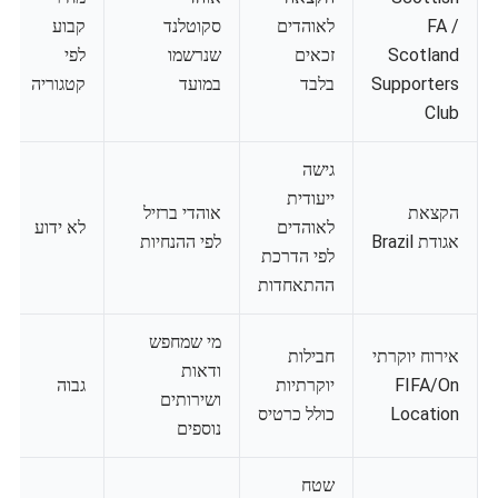
FA /
לאוהדים
סקוטלנד
קבוע
Scotland
זכאים
שנרשמו
לפי
Supporters
בלבד
במועד
קטגוריה
Club
גישה
ייעודית
הקצאת
אוהדי ברזיל
לאוהדים
לא ידוע
אגודת Brazil
לפי ההנחיות
לפי הדרכת
ההתאחדות
מי שמחפש
אירוח יוקרתי
חבילות
ודאות
FIFA/On
יוקרתיות
גבוה
ושירותים
Location
כולל כרטיס
נוספים
שטח