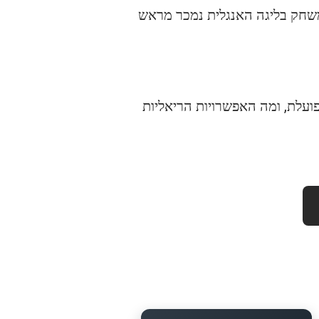
משחק בליגה האנגלית נמכר מראש
ות, אין כמעט דרך להגיע. בוא תגלה איך המערכת של Arsenal באמת פועלת, ומה האפשרויות הריאליות