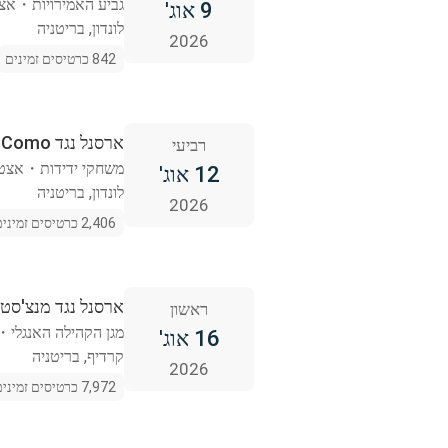
גביע האמירויות
・
אצט
9 אוג'
לונדון, בריטניה
2026
842 כרטיסים זמינים
ארסנל נגד Como
רביעי
משחקי ידידות
・
אצטד
12 אוג'
לונדון, בריטניה
2026
2,406 כרטיסים זמינים
ארסנל נגד מנצ'סטר
ראשון
מגן הקהילה האנגלי
・
16 אוג'
קרדיף, בריטניה
2026
7,972 כרטיסים זמינים