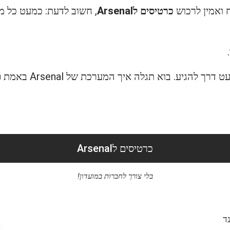
 ואמין לרכוש
כרטיסים לArsenal
, חשוב לדעת: כמעט כל 
זה משנה הכול – בלי חבר
כרטיסים לArsenal
בלי צורך לחברות במועדון!
ד