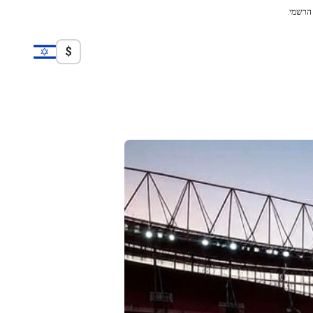
 הרשמי.
$