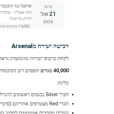
ארסנל נגד קובנטרי
שישי
ליגה אנגלית - פרמייר 
21 אוג'
לונדון, בריטניה
2026
14,050 כרטיסים זמינים
רכישה ישירה מArsenal
לקחת כרטיס ישירות מהמועדון נראה 
40,000 מנויים
תופסים רוב המקומות
בליגה:
חברי Silver נכנסים ראשונים להגרלה (סיכויים טובים להשיג כרטיס)
חברי Red מצטרפים אחריהם (סיכויים נמוכים, בערך 10%)
הזוכים מחויבים אוטומטית למחיר ה