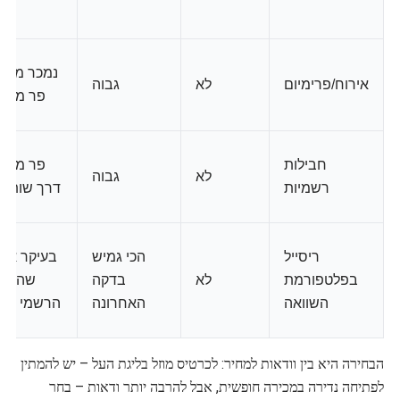
נמכר מרא
אירוח/פרימיום
לא
גבוה
פר משח
חבילות
פר משח
לא
גבוה
רשמיות
דרך שותפי
ריסייל
הכי גמיש
בעיקר אחר
בפלטפורמת
לא
בדקה
שהמלא
השוואה
האחרונה
הרשמי נגמ
הבחירה היא בין וודאות למחיר: לכרטיס מוזל בליגת העל – יש להמתין
לפתיחה נדירה במכירה חופשית, אבל להרבה יותר ודאות – בחר