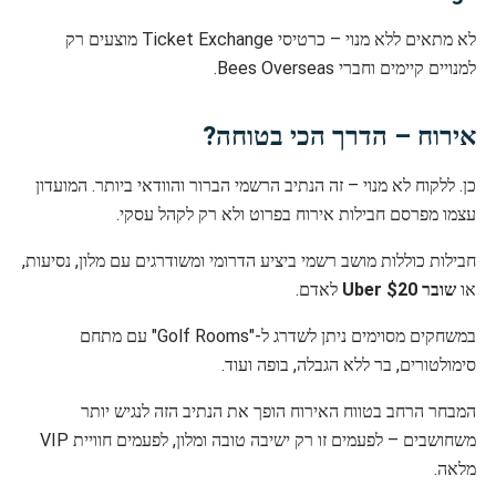
לא מתאים ללא מנוי – כרטיסי Ticket Exchange מוצעים רק
למנויים קיימים וחברי Bees Overseas.
אירוח – הדרך הכי בטוחה?
כן. ללקוח לא מנוי – זה הנתיב הרשמי הברור והוודאי ביותר. המועדון
עצמו מפרסם חבילות אירוח בפרוט ולא רק לקהל עסקי.
חבילות כוללות מושב רשמי ביציע הדרומי ומשודרגים עם מלון, נסיעות,
או
שובר Uber $20
לאדם.
במשחקים מסוימים ניתן לשדרג ל-"Golf Rooms" עם מתחם
סימולטורים, בר ללא הגבלה, בופה ועוד.
המבחר הרחב בטווח האירוח הופך את הנתיב הזה לנגיש יותר
משחושבים – לפעמים זו רק ישיבה טובה ומלון, לפעמים חוויית VIP
מלאה.