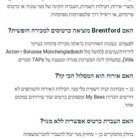
מוצרי אירוח, חבילות רשמיות, העברה תקינה של מנוי עונתי או כרטיס
פרימיום, או ריסייל דרך פלטפורמות מפוקחות.
האם Brentford מוציאה כרטיסים למכירה חופשית?
לפעמים. בעונות האחרונות נראתה מכירה פתוחה בעיקר
לידידות/גביעים (למשל מול Borussia Mönchengladbach ו-Aston
Villa), במשחקי ליגה המערכת סגורה ונשענת על TAPs ומנויים.
האם אירוח הוא המסלול הכי קל?
כן – מבחינת קניה רשמית בלי מנוי. חבילות האירוח והשותפים לא
דורשים חברות My Bees ומספקים כרטיס ועוד שירותים במקום
אחד.
האם העברת כרטיס אפשרית ללא מנוי?
בחלק מהמקרים כן – מחזיק מנוי יכול להעביר לחבר/משפחה