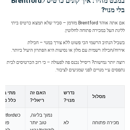
במבט מהיר: איך קונים כרטיס לBrentford
בלי מנוי?
אם אתה אוהד Brentford מזדמן – סביר שלא תמצא כרטיס ביתי
לליגת העל במכירה פתוחה לחלוטין.
בשביל הנתיב הרשמי הכי פשוט ללא צורך במנוי – חבילת
אירוח/חבילה רשמית עם מלון או נסיעות היא הפתרון היעיל ביותר.
רוצה יותר גמישות? ריסייל נכנס פה לפעולה – כי רוב הכרטיסים לבית
נתפסים ע״י מנויים לפני שמגיעים לציבור.
נדרש
האם זה
מתי בדר
מסלול
מנוי?
ריאלי?
כלל נפת
נמוך בליגה,
כשentford
מכירה פתוחה
לא
טוב יותר
פותח