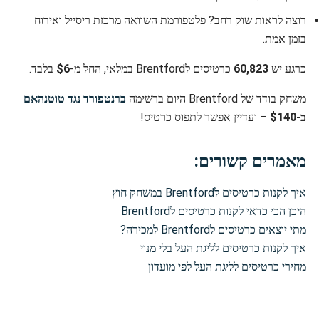
רוצה לראות שוק רחב? פלטפורמת השוואה מרכזת ריסייל ואירוח
בזמן אמת.
כרגע יש
60,823
כרטיסים לBrentford במלאי, החל מ-
$6
בלבד.
משחק בודד של Brentford היום ברשימה
ברנטפורד נגד טוטנהאם
ב-
$140
– ועדיין אפשר לתפוס כרטיס!
מאמרים קשורים:
איך לקנות כרטיסים לBrentford במשחק חוץ
היכן הכי כדאי לקנות כרטיסים לBrentford
מתי יוצאים כרטיסים לBrentford למכירה?
איך לקנות כרטיסים לליגת העל בלי מנוי
מחירי כרטיסים לליגת העל לפי מועדון