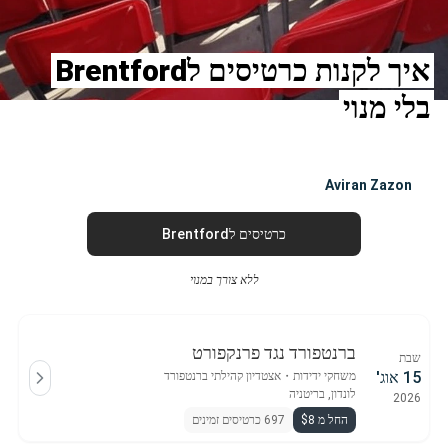
איך לקנות כרטיסים לBrentford
בלי מנוי
Aviran Zazon
כרטיסים לBrentford
ללא צורך במנוי
ברנטפורד נגד פרנקפורט
שבת
15 אוג'
משחקי ידידות
・
אצטדיון קהילתי ברנטפורד
לונדון, בריטניה
2026
החל מ $8
697 כרטיסים זמינים