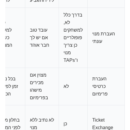
לידידות/גביע
לחופש
בדרך כלל
לא,
סמו
למשחקים
עובד טוב
למשחק
העברת מנוי
פופולריים
אם יש לך
כשבע
עונתי
כן צריך
חבר אוהד
המנוי 
מנוי
מגי
ו־TAPs
מצוין אם
העברת
בכל נקוד
מכירים
כרטיסי
לא
זמן לפי ב
מישהו
פרימיום
הכרטי
בפרימיום
Ticket
לא נתיב ללא
בחלון מכיר
כן
Exchange
מנוי
לפני המשח