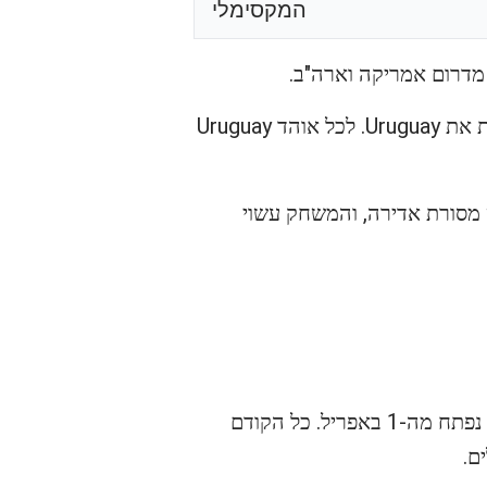
המקסימלי
מדרום אמריקה וארה"ב.
– המשחק הכי קל להשגה עבור אוהדים שחשוב להם פשוט לראות את Uruguay. לכל אוהד Uruguay
 הכי גבוה לבית! לספרד יש קהל בכל העולם, לUruguay יש מסורת אדירה, והמשחק עשוי
זה המקום הראשון לבדוק בו כרטיסים רגילים לUruguay. במאי 2026, שלב הרגע האחרון בפיפ"א נפתח מה-1 באפריל. כל הקודם
ם.