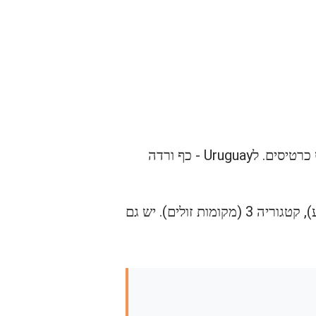
המגבלה המרכזית: זמינות! במיוחד למשחק Uruguay - ספרד, שבו כלל האוהדים נלחמים על מעט כרטיסים. לUruguay - כף ורדה
קטגוריות הכרטיסים של פיפ"א רלוונטיות – קטגוריה 1 (הכי יקר/קרוב למגרש), קטגוריה 2 (אמצע), קטגוריה 3 (מקומות זולים). יש גם