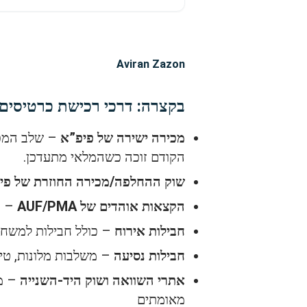
Aviran Zazon
בקצרה: דרכי רכישת כרטיסים לUruguay במונדיאל 6
מכירה ישירה של פיפ”א
– שלב המכי
הקודם זוכה כשהמלאי מתעדכן.
שוק ההחלפה/מכירה החוזרת של פי
הקצאות אוהדים של AUF/PMA
– ה
חבילות אירוח
– כולל חבילות למשחק בודד, Follow My Team, סדרות אצטדיון וסוויטו
חבילות נסיעה
– משלבות מלונות, טי
אתרי השוואה ושוק היד-השנייה
– מא
מאומתים