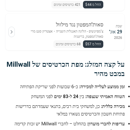
החל מ $44
421 כרטיסים זמינים
סאות'המפטון נגד מילוול
שבת
29 אוג'
צ'מפיונשיפ - הליגה האנגלית השנייה
・
אצטדיון סנט מרי
סאות'המפטון, בריטניה
2026
החל מ $57
68 כרטיסים זמינים
על קצה המזלג: מפת הכרטיסים של Millwall
במבט מהיר
זמן ממוצע לעלייה למכירה:
כ-6 שבועות לפני שריקת הפתיחה
הטווח האמיתי שנצפה:
בין
24 ל-83 ימים
לפני המשחק
מכירה כללית:
כן, למשחקי בית רבים, בתנאי שעמדתם בדרישות
פתיחת חשבון והכרטיסים נשארו במלאי
עדיפות לחברי מועדון:
בהחלט – לחברי Millwall יש זכות קדימה