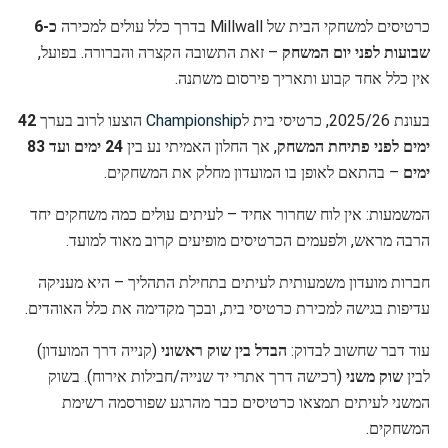
כרטיסים למשחקי הבית של Millwall בדרך כלל עולים למכירה
כ-6
שבועות לפני יום המשחק
– זאת התשובה הקצרה והברורה. בפועל,
אין כלל אחד קבוע ותאריך פירסום משתנה.
בעונת 2025/26, כרטיסי בית ל
Championship
הוצעו לרוב בערך
42
ימים לפני פתיחת המשחק
, אך החלון האמיתי נע בין
24 ימים ועד 83
ימים
– בהתאם לאופן בו המועדון מחלק את המשחקים.
המשמעות: אין לוח שחרור אחיד – לעיתים עולים כמה משחקים יחד
הרבה מראש, ולפעמים הכרטיסים מופיעים קרוב מאוד למועד.
חברות מועדון משמעותית לעיתים בתחילת התהליך – היא מעניקה
עדיפות בגישה למכירת כרטיסי בית, ובכך מקדימה את כלל האוהדים.
עוד דבר שחשוב לבדוק:
הבדל בין שוק ראשוני
(קנייה דרך המועדון)
לבין
שוק משני
(רכישה דרך אתרי יד שנייה/חבילות אירוח). בשוק
המשני לעיתים תמצאו כרטיסים כבר מהרגע שפורסמה רשימת
המשחקים.