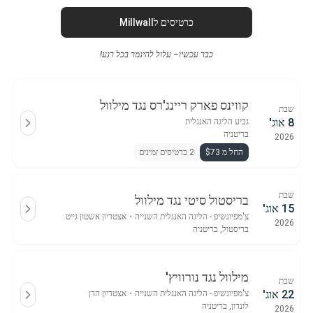
כרטיסים לMillwall
כבר עכשיו– עלול להיגמר בכל רגע!
קווינס פארק ריינג'רס נגד מילוול
שבת
8 אוג'
גביע הליגה האנגלית
בריטניה
2026
החל מ $73
2 כרטיסים זמינים
שבת
בריסטול סיטי נגד מילוול
15 אוג'
צ'מפיונשיפ - הליגה האנגלית השנייה
・
אצטדיון אשטון גייט
2026
בריסטול, בריטניה
מילוול נגד נורוויץ'
שבת
22 אוג'
צ'מפיונשיפ - הליגה האנגלית השנייה
・
אצטדיון הדן
לונדון, בריטניה
2026