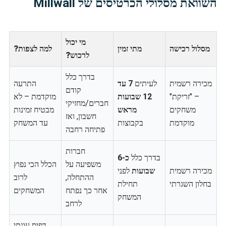
השוואת מסלולי הכרטיסים של Millwall
מי יכול
מסלול רכישה
מתי זמין
למה לצפות?
לרכוש?
בדרך כלל
מכירה רשמית
לעיתים
7 עד
התרעה
קודם
– "זריקת"
12 שבועות
מוקדמת – לא
חברים/מחזיקי
משחקים
מראש
מבטיח זמינות
חשבון, ואז
מוקדמת
בקבוצות
עד המשחק
פתיחה רחבה
חברות
בדרך כלל
כ-6
משפיעה על
הכלל הכי נפוץ
מכירה רשמית
שבועות
לפני
ההתחלה,
לרוב
בחלון השגרתי
תחילת
אחר כך נפתח
המשחקים
המשחק
לרחב
דפוס עונתי