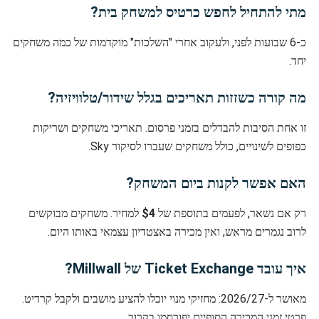
מתי להתחיל לחפש כרטיס למשחק בית?
כ-6 שבועות לפני, ולעקוב אחרי "השלכות" מוקדמות של כמה משחקים
יחד.
מה קורה כשזזות תאריכים בגלל שידור/טלוויזיה?
זו אחת הסיבות להבדלים בזמני פרסום. תאריכי משחקים ושריקות
כפופים לשינויים, כולל משחקים שעברו לסיקור Sky.
האם אפשר לקנות ביום המשחק?
רק אם נשאר, לפעמים בתוספת של
$4
למחיר. משחקים מבוקשים
לרוב נגמרים מראש, ואין מכירה באצטדיון עצמאי באותו היום.
איך עובד Ticket Exchange של Millwall?
מאושר ל-2026/27: מחזיקי מנוי יוכלו להציע מושבים ולקבל קרדיט.
פרטי זמני המכירה הסופיים יפורסמו בקרוב.