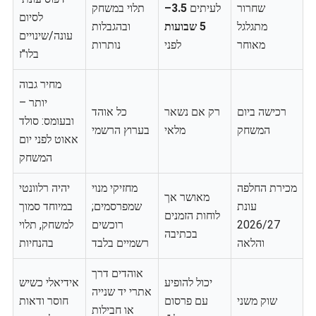
שחרור
לעיתים
3.5–
תלוי במשחק
לסיום
מתגלגל
5 שבועות
ובהגבלות
עונה/שינויים
מאוחר
לפני
נותרות
בלו"ז
מחיר גבוה
יותר –
רכישה ביום
רק אם נשאר
כל אוהד
ובעומס: סולד
המשחק
מלאי
בערוץ הרשמי
אאוט לפני יום
המשחק
מכירת החלפה
מחזיקי מנוי
יהיה רלוונטי
מאושר אך
עונת
שמפרסמים;
במיוחד סמוך
לוחות הזמנים
2026/27
רוכשים
למשחק, תלוי
בכתיבה
והלאה
רשמיים בלבד
בהנחיות
אוהדים דרך
יכול להופיע
אידיאלי כשיש
אתרי יד שנייה
שוק משני
עם פרסום
חוסר ודאות
או חבילות