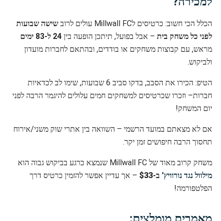
למכירה?
הכלל הכי חשוב: כרטיסים לMillwall FC עולים לרוב
שישה שבועות
לפני כל משחק בית
– אבל בפועל, תיתכן הופעה בין
24 ל-83 ימים
מראש, עם קבוצות משחקים או בודדים, ובהתאם לחברות מועדון
ולביקוש.
הטיפ: הכירו את הסבב, בדקו סביב 6 שבועות, שימו לב לכדאיות
חברות– וזכרו שכרטיסים למשחקים חמים עלולים להיגמר הרבה לפני
יום המשחק!
אם לא מצאתם במועד הרשמי – השוואה בין אתרי שוק משני/אירוח
תחסוך הרבה חיפושים זמן יקר.
משחק קרוב מאוד של Millwall FC שנמצא כרגע בביקוש גבוה הוא
מילוול נגד נורוויץ'
ב-
$33
– אך עדיין אפשר להזמין כרטיס דרך
הפלטפורמה!
מאמרים מומלצים: