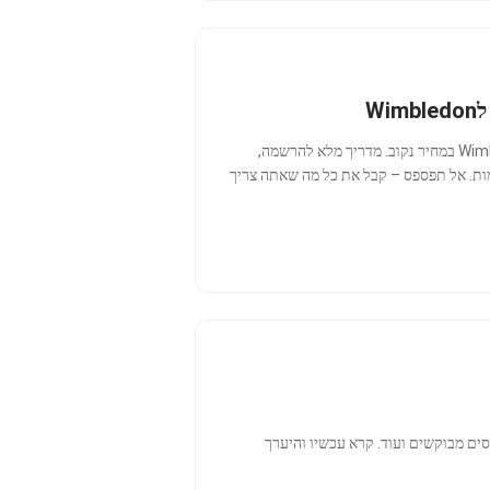
W
גלה איך פועלת ההגרלה של וימבלדון – הדרך הרשמית שלך להשיג כרטיסים לWimbledon במחיר נקוב. מדריך מלא להרשמה,
ומות. אל תפספס – קבל את כל מה שאתה צריך
יסים מבוקשים ועוד. קרא עכשיו והיערך