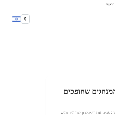
 הרשמי.
$
המנהגים שהופכים
ופכים את ווימבלדון לטורניר טניס