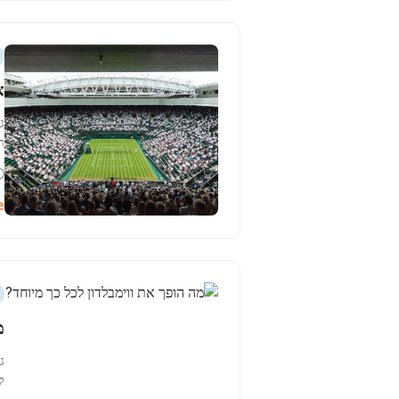
א
ת
לד
e
מ
ג
ל