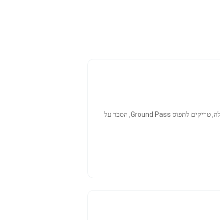
גלה איך להיכנס לטורניר וימבלדון במחירים הכי משתלמים – כרטיסים רק מ-£20 ומעלה, טריקים לתפוס Ground Pass, הסבר על