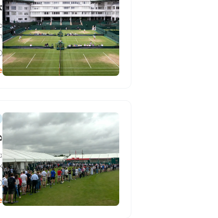
א
כ
הס
e
מ
ג
א
e