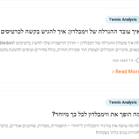
Tennis Analysis
יך עובד ההגרלה של וימבלדון: איך להגיש בקשה לכרטיסים לimbledon
נאים, סיכויים והבדלים לעומת תור ומכירה חוזרת, כולל מחירים וטיפים להזמנת מק
עת על כרטיסים לWimbledon כאן.
~ 14 min read
Read Mor
Tennis Analysis
ה הופך את ווימבלדון לכל כך מיוחד?
לה מה עושה את טורניר ווימבלדון לייחודי – היסטוריה, מסורת, שחקנים אגדיים, כרט
חוויית טניס בלתי נשכחת!