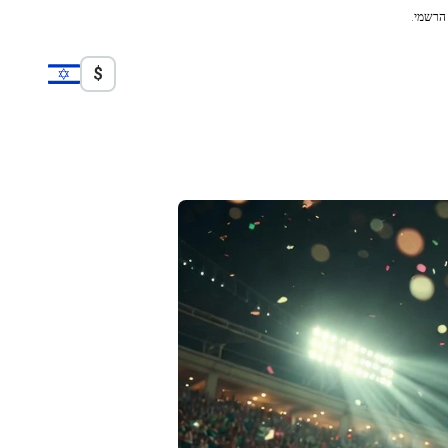
 הרשמי.
$