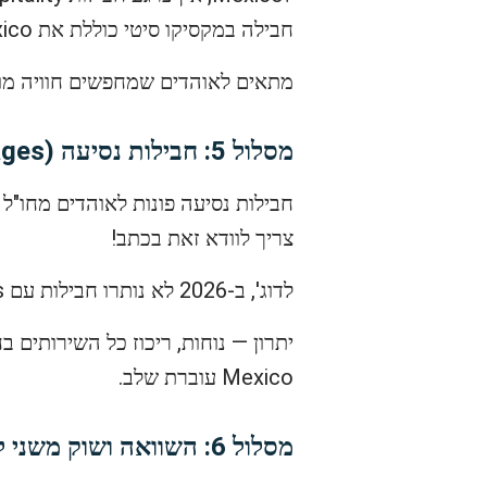
חבילה במקסיקו סיטי כוללת את Mexico-דרום אפריקה ועוד משחקים בשלב הבתים.
מתאים לאוהדים שמחפשים חוויה מושל
מסלול 5: חבילות נסיעה (Travel Packages)
חבילות נסיעה פונות לאוהדים מחו"ל
צריך לוודא זאת בכתב!
לדוג', ב-2026 לא נותרו חבילות עם Qatar Airways Holidays לפי בדיקת המדריך, אז חשוב לבדוק זמינות.
יתרון — נוחות, ריכוז כל השירותים 
Mexico עוברת שלב.
מסלול 6: השוואה ושוק משני לכרטיסים