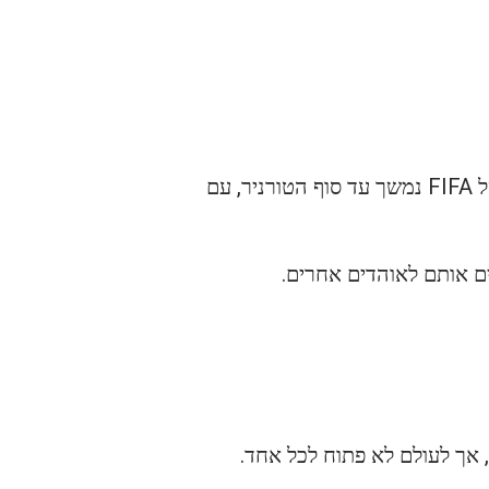
הנקודת פתיחה הטובה ביותר היא עדיין FIFA.com/tickets. שלב המכירה של "דקה אחרונה" של FIFA נמשך עד סוף הטורניר, עם
 אך לעולם לא פתוח לכל אחד.