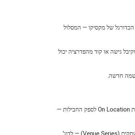
הכדורגל של מקסיקו — המסלול
קיבל גישה או קוד מהפדרציה יכול
רשמה חדשה.
VIP ואירוח מעניקים ודאות גבוהה יותר אך בעלות גבוהה מאוד ועם פחות גמישות. FIFA בחרה את On Location לספק החבילות —
לMexico, אין כרגע חבילות Hospitality חד-משחקיות באתר FIFA, אלא רק חבילות מרובות משחקים (Venue Series) — לדוג',