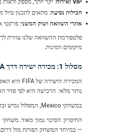
VIP ואירוח
: יקר יותר, מספק ודאות כ
חבילות נסיעה
: מתאים לתכנון טיול 
אתרי השוואה ושוק המשני
: פרקטי א
פלטפורמת ההשוואה שלנו עוזרת לך 
מיקומים וזמינות.
מסלול 1: מכירה ישירה דרך FIFA
המכירה הישירה של FIFA היא האופציה העיקרית ל
נותר מלאי. הרכישה היא לפי סדר ה
במשחקי Mexico, המסלול גמיש וברור — קונה ישירות מהטורניר במחיר נקוב. אפשר לבחור משחק, קטגוריה ומיקום כשיש מלאי.
— במיוחד המשחק הפותח מול דרום אפריקה באצ