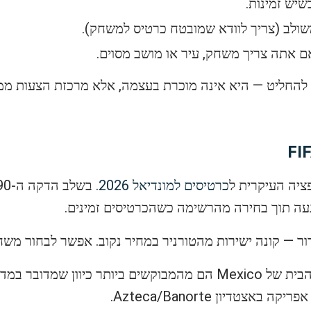
שיש זמינות.
משולב (צריך לוודא שמובטח כרטיס למשחק).
ם אתה צריך משחק, עיר או מושב מסוים.
להחליט — היא אינה מוכרת בעצמה, אלא מרכזת הצעות ממק
כרטיסים למונדיאל 2026
געה תוך בחירה מהרשימה כשהכרטיסים זמינים.
החיסרון: הסיכוי נמוך מאוד. משחקי הבית של Mexico הם מהמבוקשים 
טדיון Azteca/Banorte.