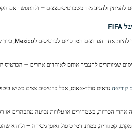
ם להמתין ולהגיב מיד כשכרטיסיםצצים — ולהתפשר אם הקט
שוק ההחלפה הרשמי של
ים שמוותרים להעביר אותם לאוהדים אחרים — הכרטיס חוז
נראים סולד-אאוט, אבל כרטיסים צצים כשיש ביטולים
רה אחרי הכרזות, כשמחירים או עלויות נסיעה מתבהרים או ר
קום, קטגוריה, כמות, דמי טיפול ואופן מסירה — ולוודא שהכ