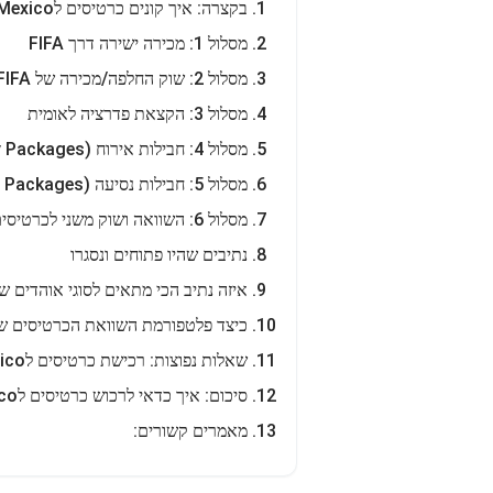
בקצרה: איך קונים כרטיסים לMexico למונדיאל 2026?
מסלול 1: מכירה ישירה דרך FIFA
מסלול 2: שוק החלפה/מכירה של FIFA
מסלול 3: הקצאת פדרציה לאומית
מסלול 4: חבילות אירוח (Hospitality Packages)
מסלול 5: חבילות נסיעה (Travel Packages)
מסלול 6: השוואה ושוק משני לכרטיסים
נתיבים שהיו פתוחים ונסגרו
איזה נתיב הכי מתאים לסוגי אוהדים שונים ש
כיצד פלטפורמת השוואת הכרטיסים שלנו ע
שאלות נפוצות: רכישת כרטיסים לMexico במונדיאל 2026
סיכום: איך כדאי לרכוש כרטיסים לMexico במונדיאל?
מאמרים קשורים: