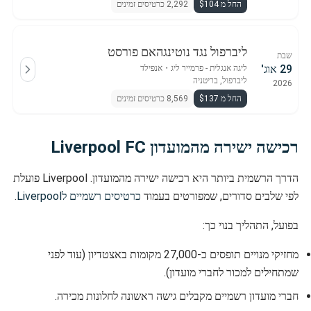
החל מ $104
2,292 כרטיסים זמינים
ליברפול נגד נוטינגהאם פורסט
שבת
29 אוג'
ליגה אנגלית - פרמייר ליג
・
אנפילד
ליברפול, בריטניה
2026
החל מ $137
8,569 כרטיסים זמינים
רכישה ישירה מהמועדון Liverpool FC
הדרך הרשמית ביותר היא רכישה ישירה מהמועדון. Liverpool פועלת
לפי שלבים סדורים, שמפורטים בעמוד
כרטיסים רשמיים לLiverpool
.
בפועל, התהליך בנוי כך:
מחזיקי מנויים תופסים כ-27,000 מקומות באצטדיון (עוד לפני
שמתחילים למכור לחברי מועדון).
חברי מועדון רשמיים מקבלים גישה ראשונה לחלונות מכירה.