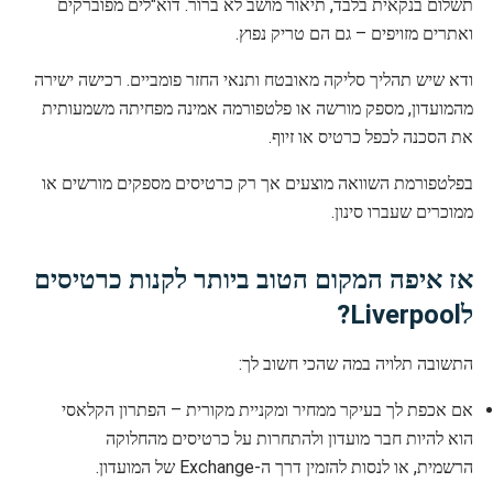
תשלום בנקאית בלבד, תיאור מושב לא ברור. דוא"לים מפוברקים
ואתרים מזויפים – גם הם טריק נפוץ.
ודא שיש תהליך סליקה מאובטח ותנאי החזר פומביים. רכישה ישירה
מהמועדון, מספק מורשה או פלטפורמה אמינה מפחיתה משמעותית
את הסכנה לכפל כרטיס או זיוף.
בפלטפורמת השוואה מוצעים אך רק כרטיסים מספקים מורשים או
ממוכרים שעברו סינון.
אז איפה המקום הטוב ביותר לקנות כרטיסים
לLiverpool?
התשובה תלויה במה שהכי חשוב לך:
אם אכפת לך בעיקר ממחיר ומקניית מקורית – הפתרון הקלאסי
הוא להיות חבר מועדון ולהתחרות על כרטיסים מהחלוקה
הרשמית, או לנסות להזמין דרך ה-Exchange של המועדון.