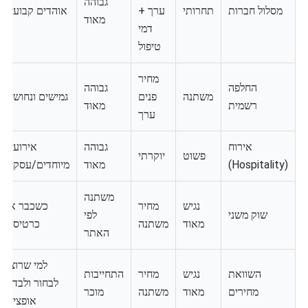
גבוהה
מסלול חברות
תחרותי
ערך +
אוהדים קבועים
מאוד
דמי
טיפול
מחיר
החלפה
גבוהה
משתנה
פנים
גמישים ונחושים
רשמית
מאוד
ערך
אירוח
גבוהה
אירועים
פשוט
יוקרתי
(Hospitality)
מאוד
מיוחדים/עסקים
משתנה
נגיש
מחיר
כשכבר אין
שוק משני
לפי
מאוד
משתנה
כרטיסים
האתר
למי שרוצה
השוואת
נגיש
מחיר
התחייבות
לבחור ולבדוק
מחירים
מאוד
משתנה
מוכר
אופציות