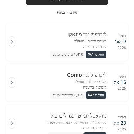
אין צורך במנוי!
ליברפול נגד מונאקו
ראשון
9 אוג'
משחקי ידידות
・
אנפילד
ליברפול, בריטניה
2026
החל מ $61
1,410 כרטיסים זמינים
ליברפול נגד Como
ראשון
16 אוג'
משחקי ידידות
・
אנפילד
ליברפול, בריטניה
2026
החל מ $47
1,912 כרטיסים זמינים
ניוקאסל יונייטד נגד ליברפול
ראשון
23 אוג'
ליגה אנגלית - פרמייר ליג
・
סנט ג'יימס פארק
ניוקאסל, בריטניה
2026