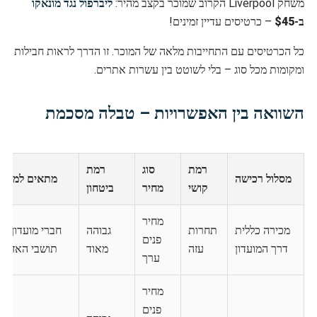
משחק Liverpool הקרוב שמוכר בקצב מהיר:
ליברפול נגד מונאקו
ב-
$45
– כרטיסים עדיין זמינים!
כל הכרטיסים עם התחייבות מלאה של המוכר. זו הדרך לראות חבילות
ומקומות מכל סוג – בלי לשוטט בין עשרות אתרים.
השוואה בין האפשרויות – טבלה מסכמת
רמת
סוג
רמת
מסלול רכישה
מתאים למי?
קושי
מחיר
ביטחון
מחיר
מכירה כללית
תחרות
גבוהה
חברי מועדון /
פנים
דרך המועדון
עזה
מאוד
תושבי האזור
ערך
מחיר
פנים