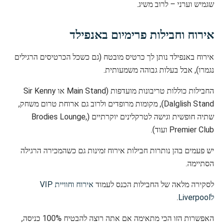
שגמיש וערני – לרוב משיג.
אירוח וחבילות פרימיום באנפילד
אירוח באנפילד נותן לך כרטיס מובטח (גם כשכל הכרטיסים הרגילים
נגמרו), אבל בעלות גבוהה משמעותית.
החבילות כוללות טריבונות מועדפות (Main Stand או Sir Kenny
Dalglish Stand), מקומות מרופדים ולרוב גם ארוחת טרום משחק,
שתיה חופשית וגישה לטרקלינים יוקרתיים (Brodies Lounge,
Premier Club ועוד).
יש פעמים בהן נותרות חבילות אירוח זמינות גם כשהמכירה הרגילה
הסתיימה.
לסקירה מלאה של החבילות הכנס לעמוד
אירוח וחוויית VIP
לLiverpool
.
האפשרות הזו הכי מתאימה אם אתה רוצה להבטיח 100% כניסה,