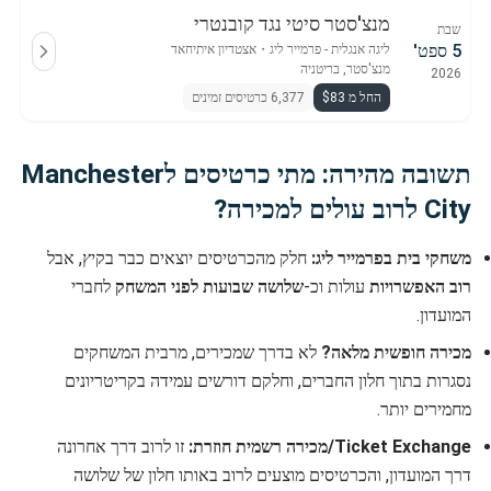
מנצ'סטר סיטי נגד קובנטרי
שבת
5 ספט'
ליגה אנגלית - פרמייר ליג
・
אצטדיון איתיחאד
מנצ'סטר, בריטניה
2026
החל מ $83
6,377 כרטיסים זמינים
תשובה מהירה: מתי כרטיסים לManchester
City לרוב עולים למכירה?
משחקי בית בפרמייר ליג:
חלק מהכרטיסים יוצאים כבר בקיץ, אבל
רוב האפשרויות
עולות וכ-
שלושה שבועות לפני המשחק
לחברי
המועדון.
מכירה חופשית מלאה?
לא בדרך שמכירים, מרבית המשחקים
נסגרות בתוך חלון החברים, וחלקם דורשים עמידה בקריטריונים
מחמירים יותר.
Ticket Exchange/מכירה רשמית חוזרת:
זו לרוב דרך אחרונה
דרך המועדון, והכרטיסים מוצעים לרוב באותו חלון של שלושה