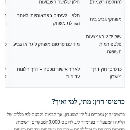
(החלפה רשמית)
חלון שלושה השבועות
רשמ
תלוי – לעיתים בפתאומיות, לאחר
חברי
משחקי גביע בית
הגרלת משחק
ובעל
שוק יד 2 באמצעות
פלטפורמות
מיד עם פרסום משחק ליגה או גביע
כולם
השוואה
כרטיסי חוץ דרך
לאחר אישור מכסה – דרך חלונות
רשימ
מועדון
עדיפות
גבו
כרטיסי חוץ: מתי, למי ואיך?
כרטיסי חוץ נמכרים על ידי המועדון, אך הכמות נקבעת לפי כללים של
הליגה והמפעל – בפרמייר ליג, לרוב כ-3,000 למבקרים. רשימות
קדימות קובעות מי יכול לקנות – לכן רק משחקים נבחרים מגיעים