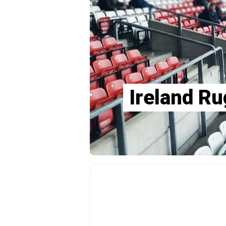
לות אירוח VIP לכרטיסים לIreland Rugby