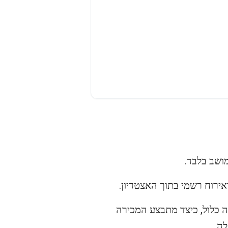
ירוח רשמי בתוך האצטדיון.
 מסביר איך פועלות חבילות האירוח לכרטיסים לIreland Rugby באצטדיון Aviva, מה כלול, כיצד מתבצע המכירה
ה.