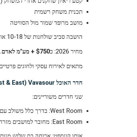
קטע ריאיון שחקנים אחרי המשחק (על
תכנית משחק רשמית
מושב מרופד שמור מול הסוויטה
הושבה סביב שולחנות של 10-18 אורחים (אפשר שיתופים לקבוצות קטנות).
מחיר 2026: כ
$750 + מע"מ לאדם
. נ
מתאים לאירוח עסקי ולחוגים פרטיים
חדר האוכל Vavasour (West & East, קומה 2)
שני חדרים משוריינים:
West Room: בדרך כלל משולב עם מושבים ביציע המערבי העליון
East Room: מחובר למושבים מזרחיים נמוכים
אותו קונספט: ארוחה בת שלוש מנות