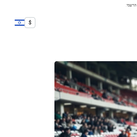
 הרשמי.
$