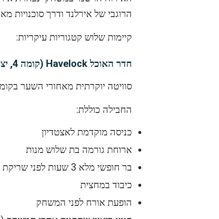
הרוגבי של אירלנד ודרך סוכנויות מאו
קיימות שלוש קטגוריות עיקריות:
חדר האוכל Havelock (קומה 4, יציע דרום)
סוויטה יוקרתית מאחורי השער בקומה 4 עם נוף פנורמי למג
החבילה כוללת:
כניסה מוקדמת לאצטדיון
ארוחת גורמה בת שלוש מנות
בר חופשי מלא 3 שעות לפני שריקת פתיחה ועד שעה אחרי סיום
כיבוד במחצית
הופעת אורח לפני המשחק