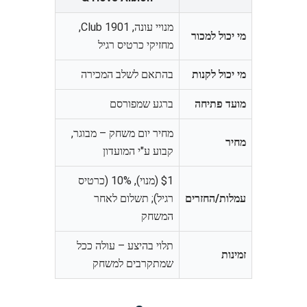
מנויי עונה, 1901 Club,
מי יכול למכור
מחזיקי כרטיס רגיל
מי יכול לקנות
בהתאם לשלב המכירה
מועד פתיחה
ברגע שמפורסם
מחיר יום משחק – מבוגר,
מחיר
קבוע ע"י המועדון
$1 (מנוי), 10% (כרטיס
עמלות/החזרים
רגיל); תשלום לאחר
המשחק
תלוי בהיצע – עולה ככל
זמינות
שמתקרבים למשחק