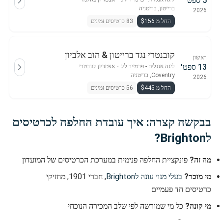
5 ספט'
ברייטון, בריטניה
2026
החל מ $156
83 כרטיסים זמינים
קובנטרי נגד ברייטון & הוב אלביון
ראשון
13 ספט'
ליגה אנגלית - פרמייר ליג
・
אצטדיון קונבטרי
Coventry, בריטניה
2026
החל מ $445
56 כרטיסים זמינים
בבקשה קצרה: איך עובדת החלפה לכרטיסים
לBrighton?
מה זה?
פונקציית החלפה פנימית במערכת הכרטיסים של המועדון
מי מוכר?
בעלי מנוי עונה לBrighton
, חברי 1901, מחזיקי
כרטיסים חד פעמיים
מי קונה?
כל מי שמורשה לפי שלב המכירה הנוכחי