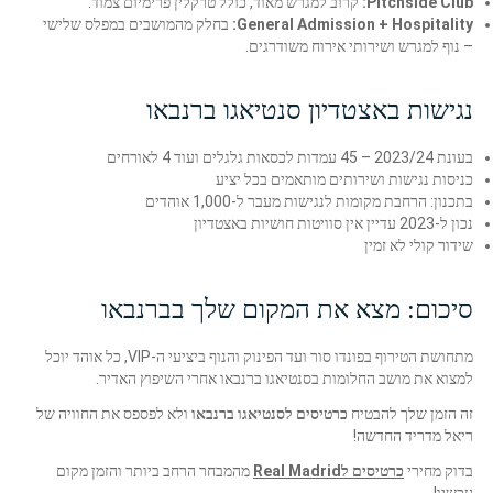
Pitchside Club:
קרוב למגרש מאוד, כולל טרקלין פרימיום צמוד.
General Admission + Hospitality:
בחלק מהמושבים במפלס שלישי
– נוף למגרש ושירותי אירוח משודרגים.
נגישות באצטדיון סנטיאגו ברנבאו
בעונת 2023/24 – 45 עמדות לכסאות גלגלים ועוד 4 לאורחים
כניסות נגישות ושירותים מותאמים בכל יציע
בתכנון: הרחבת מקומות לנגישות מעבר ל-1,000 אוהדים
נכון ל-2023 עדיין אין סוויטות חושיות באצטדיון
שידור קולי לא זמין
סיכום: מצא את המקום שלך בברנבאו
מתחושת הטירוף בפונדו סור ועד הפינוק והנוף ביציעי ה-VIP, כל אוהד יוכל
למצוא את מושב החלומות בסנטיאגו ברנבאו אחרי השיפוץ האדיר.
זה הזמן שלך להבטיח
כרטיסים לסנטיאגו ברנבאו
ולא לפספס את החוויה של
ריאל מדריד החדשה!
בדוק מחירי
כרטיסים לReal Madrid
מהמבחר הרחב ביותר והזמן מקום