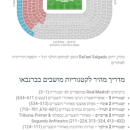
בחוץ, רחוב Rafael Salgado הוסב למתחם הולכי רגל – תוספת חווייתית
לאוהדים.
מדריך מהיר לקטגוריות מושבים בברנבאו
כרטיסים לReal Madrid ממוספרים לפי קטגוריה (1–3):
קטגוריה 3
– אמפיתיאטרון רביעי מאחורי השערים (קטעים 611–634)
קטגוריה 2 פונדו
– מפלס אמצעי מאחורי השערים (513–534)
קטגוריה 2 לטרל
– מושבים גבוהים בצדדים (601–610, 701–710)
קטגוריה 2 פרימיום
– מאחורי השערים, במפלסי Tribuna, Primer &
Segundo Anfiteatro (211–224, 313–324, 413–432)
קטגוריה 2 סילבר
– שורות תחתונות מאחורי השערים (111–124)