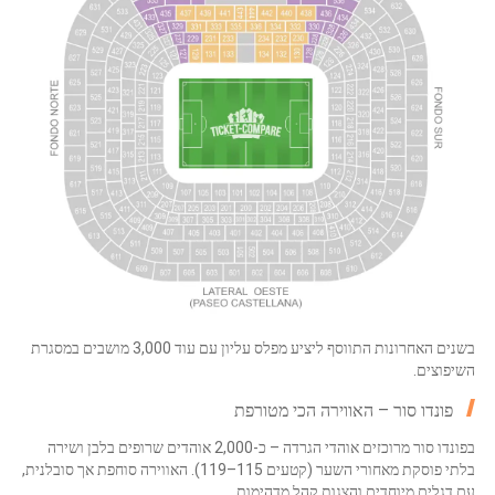
בשנים האחרונות התווסף ליציע מפלס עליון עם עוד 3,000 מושבים במסגרת
השיפוצים.
פונדו סור – האווירה הכי מטורפת
בפונדו סור מרוכזים אוהדי הגרדה – כ-2,000 אוהדים שרופים בלבן ושירה
בלתי פוסקת מאחורי השער (קטעים 115–119). האווירה סוחפת אך סובלנית,
עם דגלים מיוחדים והצגות קהל מדהימות.