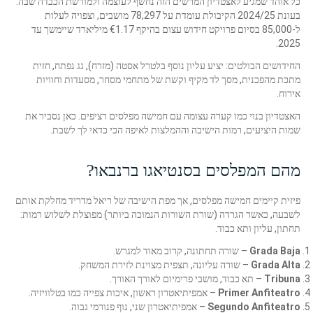
כל אוהד שמגיע לאצטדיון המרשים הזה נחשף לעוצמה ולמורשת הכבדה שבה.
בעונת 2024/25 הקיבולת עומדת על 78,297 מושבים, וצפויה לעלות
ל-85,000 בסיום פרויקט חידוש עצום בהיקף €1.17 מיליארד שיימשך עד
2025.
החידושים הבולטים: יציע עליון נוסף בלטרל אסטה (מזרח), גג נפתח, חזית
מתכת מהפכנית, מסך לד מקיף וקשת של מתחמי מסחר, מסעדות וחוויות
אירוח.
האצטדיון בנוי כמו קערה עצומה עם חמישה מפלסים רציפים. כאן נסביר את
שמות היציעים, רמות הישיבה וההמלצות לאיפה הכי כדאי לך לשבת.
מהם המפלסים בסנטיאגו ברנבאו?
פיזית קיימים חמישה מפלסים, אך מפת הישיבה של ריאל מדריד מחלקת אותם
לשבעה, כאשר הגרדה (שורת השורות הנמוכה ביותר) מפוצלת לשלוש רמות:
תחתון, עליון ותא כבוד.
Grada Baja
– שורה תחתונה, קרוב מאוד למגרש.
Grada Alta
– שורה עליונה, תצפית מצוינת לזירת המשחק.
Tribuna
– תא כבוד, מושבי פרימיום לאורך האורך.
Primer Anfiteatro
– אמפיתיאטרון ראשון, איכות צפייה כמו בטלוויזיה.
Segundo Anfiteatro
– אמפיתיאטרון שני, נוף פנורמי גבוה.