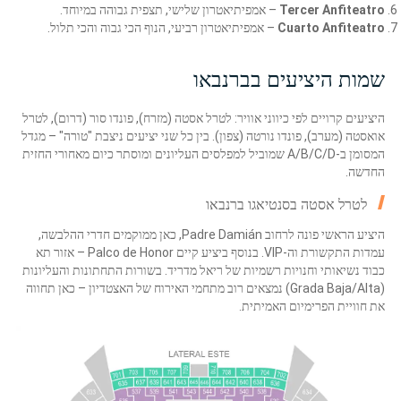
Tercer Anfiteatro
– אמפיתיאטרון שלישי, תצפית גבוהה במיוחד.
Cuarto Anfiteatro
– אמפיתיאטרון רביעי, הנוף הכי גבוה והכי תלול.
שמות היציעים בברנבאו
היציעים קרויים לפי כיווני אוויר: לטרל אסטה (מזרח), פונדו סור (דרום), לטרל
אואסטה (מערב), פונדו נורטה (צפון). בין כל שני יציעים ניצבת "טורה" – מגדל
המסומן ב-A/B/C/D שמוביל למפלסים העליונים ומוסתר כיום מאחורי החזית
החדשה.
לטרל אסטה בסנטיאגו ברנבאו
היציע הראשי פונה לרחוב Padre Damián, כאן ממוקמים חדרי ההלבשה,
עמדות התקשורת וה-VIP. בנוסף ביציע קיים Palco de Honor – אזור תא
כבוד נשיאותי וחנויות רשמיות של ריאל מדריד. בשורות התחתונות והעליונות
(Grada Baja/Alta) נמצאים רוב מתחמי האירוח של האצטדיון – כאן תחווה
את חוויית הפרימיום האמיתית.