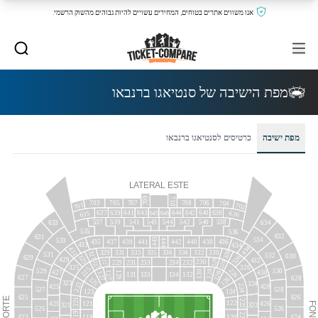
אנו משווים אתרים בטוחים, המחירים עשויים להיות גבוהים מהשוק הרשמי.
מפת הישיבה של סנטיאגו ברנבאו
מפת ישיבה
כרטיסים לסנטיאגו ברנבאו
LATERAL
ESTE
709
710
703
705
707
708
706
704
701
702
639
641
643
644
642
640
637
638
635
636
645
646
537
539
541
543
544
542
540
538
633
634
535
536
632
631
534
443
533
444
437
439
441
442
440
438
435
436
433
434
434
431
328
329
331
333
335
336
334
332
330
327
531
532
630
325
326
629
429
432
228
227
230
229
231
233
234
232
228
227
325
326
225
226
530
529
128
427
130
430
127
128
129
127
131
133
134
132
627
628
126
125
323
324
223
224
428
425
527
528
123
124
625
626
NORTE
221
222
122
423
426
121
FONDO
322
321
525
526
219
220
119
120
623
624