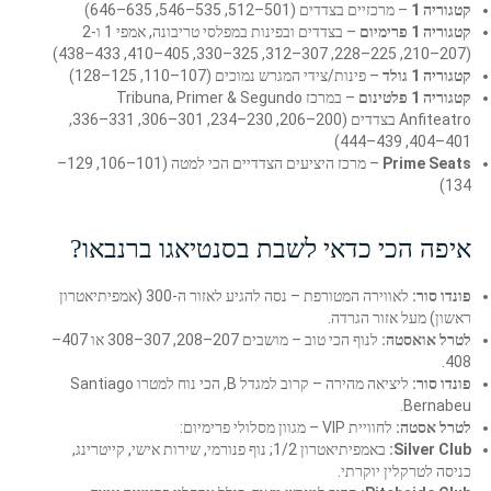
קטגוריה 1
– מרכזיים בצדדים (501–512, 535–546, 635–646)
קטגוריה 1 פרימיום
– בצדדים ובפינות במפלסי טריבונה, אמפי 1 ו-2
(207–210, 225–228, 307–312, 325–330, 405–410, 433–438)
קטגוריה 1 גולד
– פינות/צידי המגרש נמוכים (107–110, 125–128)
קטגוריה 1 פלטינום
– במרכז Tribuna, Primer & Segundo
Anfiteatro בצדדים (200–206, 230–234, 301–306, 331–336,
401–404, 439–444)
Prime Seats
– מרכז היציעים הצדדיים הכי למטה (101–106, 129–
134)
איפה הכי כדאי לשבת בסנטיאגו ברנבאו?
פונדו סור:
לאווירה המטורפת – נסה להגיע לאזור ה-300 (אמפיתיאטרון
ראשון) מעל אזור הגרדה.
לטרל אואסטה:
לנוף הכי טוב – מושבים 207–208, 307–308 או 407–
408.
פונדו סור:
ליציאה מהירה – קרוב למגדל B, הכי נוח למטרו Santiago
Bernabeu.
לטרל אסטה:
לחוויית VIP – מגוון מסלולי פרימיום:
Silver Club:
באמפיתיאטרון 1/2; נוף פנורמי, שירות אישי, קייטרינג,
כניסה לטרקלין יוקרתי.