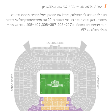
לטרל אואסטה – לנוף הכי טוב באצטדיון
פונה לפסאו דה לה קסטלנה, ומכיל את מוזיאון ריאל מדריד ומתחם גביעים
משודרג. כאן נבנה הגובה הנוכחי בשנות ה-90 עם אמפיתיאטרון שלישי ורביעי.
הנוף מהמושבים במפלסים 207–208, 307–308, 407–408 עוצר נשימה –
מבלי לשלם על VIP.