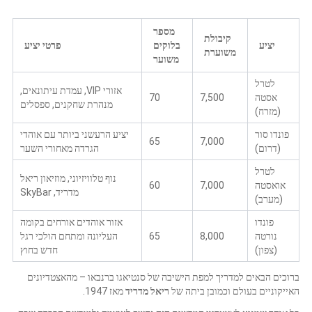
מספר
קיבולת
יציע
בלוקים
פרטי יציע
משוערת
משוער
לטרל
אזורי VIP, עמדת עיתונאים,
אסטה
7,500
70
מנהרת שחקנים, ספסלים
(מזרח)
פונדו סור
יציע הרעשני ביותר עם אוהדי
65
7,000
(דרום)
הגרדה מאחורי השער
לטרל
נוף טלוויזיוני, מוזיאון ריאל
אואסטה
7,000
60
מדריד, SkyBar
(מערב)
פונדו
אזור אוהדים אורחים בקומה
נורטה
8,000
65
העליונה ומתחם הולכי רגל
(צפון)
חדש בחוץ
ברוכים הבאים למדריך למפת הישיבה של סנטיאגו ברנבאו – מהאצטדיונים
האייקוניים בעולם וכמובן ביתה של
ריאל מדריד
מאז 1947.