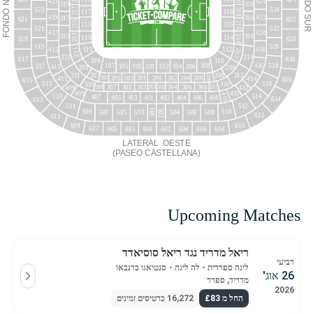
421
424
319
320
217
523
524
218
117
118
FONDO
419
422
SUR
317
318
621
622
215
216
115
116
521
522
417
420
213
315
316
214
113
114
619
620
520
519
415
418
112
111
211
212
313
314
618
617
110
109
416
518
107
108
517
105
103
101
102
104
106
413
210
209
311
312
207
208
208
205
203
201
200
202
204
206
207
411
414
616
615
516
515
310
309
308
304
306
307
305
303
309
301
302
310
409
412
410
409
410
514
513
407
408
405
403
401
402
404
406
614
613
512
511
501
502
510
509
507
508
505
503
504
506
612
611
609
610
607
605
603
601
602
604
606
608
LATERAL
OESTE
(
PASEO
CASTELLANA
)
Upcoming Matches
ריאל מדריד נגד ריאל סוסיאדד
רביעי
ליגה ספרדית - לה ליגה
・
סנטיאגו ברנבאו
26 אוג'
מדריד, ספרד
2026
החל מ £83
16,272 כרטיסים זמינים