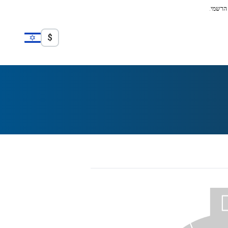
 הרשמי.
$