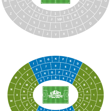
3
7
O
W
Z
P
9
5
7
3
4
5
Q
V
2
3
P
Z
1
R
U
5
9
S
T
J
VIP
5
4
Q
V
3
2
1
U
R
S
T
X
J
Y