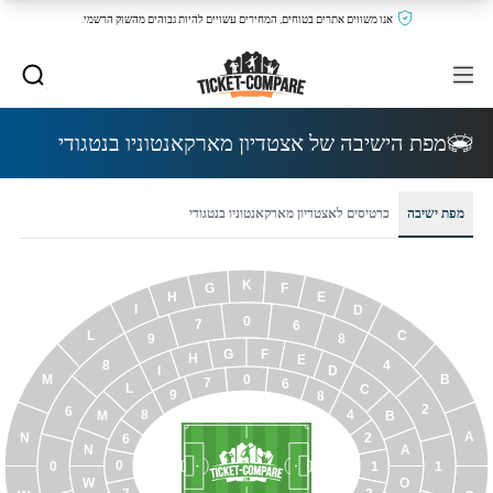
אנו משווים אתרים בטוחים, המחירים עשויים להיות גבוהים מהשוק הרשמי.
מפת הישיבה של אצטדיון מארקאנטוניו בנטגודי
מפת ישיבה
כרטיסים לאצטדיון מארקאנטוניו בנטגודי
K
F
G
H
E
I
D
0
7
6
L
C
9
8
G
F
H
E
4
8
D
I
B
0
M
7
6
L
C
9
8
2
6
8
4
B
M
A
2
N
6
N
A
0
0
1
1
W
O