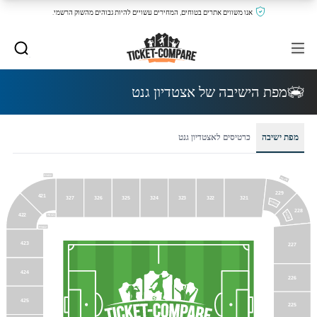
אנו משווים אתרים בטוחים, המחירים עשויים להיות גבוהים מהשוק הרשמי.
מפת הישיבה של אצטדיון גנט
מפת ישיבה
כרטיסים לאצטדיון גנט
RS432
RS238
229
421
321
327
326
325
324
323
322
RS229
228
RS228
422
RS421
RS422
423
227
424
226
425
225