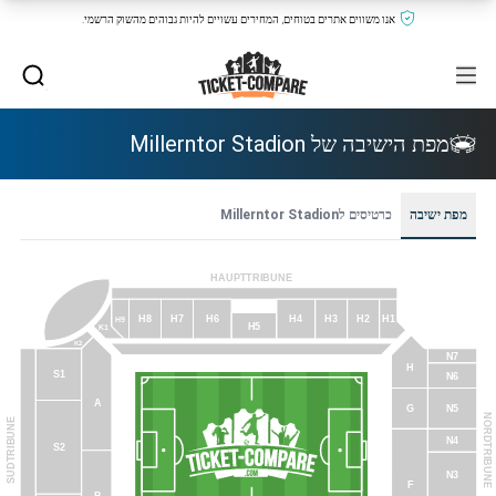
אנו משווים אתרים בטוחים, המחירים עשויים להיות גבוהים מהשוק הרשמי.
מפת הישיבה של Millerntor Stadion
מפת ישיבה
כרטיסים לMillerntor Stadion
HAUPTTRIBUNE
H8
H7
H6
H4
H3
H2
H1
H9
H5
K1
K2
N7
H
S1
N6
A
G
N5
NORDTRIBUNE
SUDTRIBUNE
N4
S2
N3
F
B