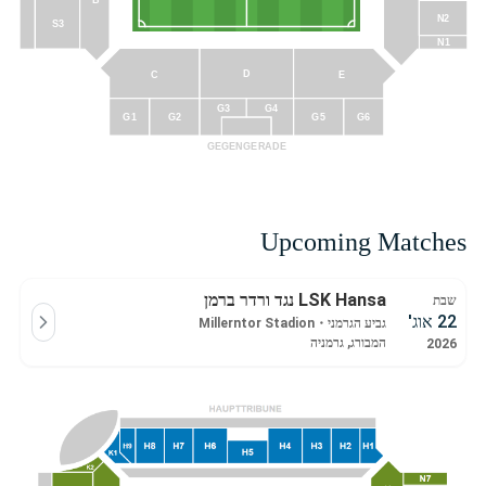
N2
S3
N1
D
E
C
G4
G3
G1
G2
G5
G6
GEGENGERADE
Upcoming Matches
LSK Hansa נגד ורדר ברמן
שבת
22 אוג'
גביע הגרמני
・
Millerntor Stadion
המבורג, גרמניה
2026