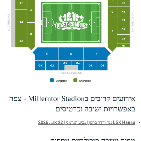
אירועים קרובים בMillerntor Stadion - צפה
באפשרויות ישיבה וכרטיסים
LSK Hansa נגד ורדר ברמן | גביע הגרמני | 22 אוג', 2026
מפות ישיבה פופולריות נוספות