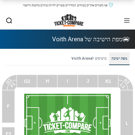
אנו משווים אתרים בטוחים, המחירים עשויים להיות גבוהים מהשוק הרשמי.
מפת הישיבה של Voith Arena
מפת ישיבה
כרטיסים לVoith Arena
G1
K2
H
I
J
G2
K1
F1
L1
F
L
E2