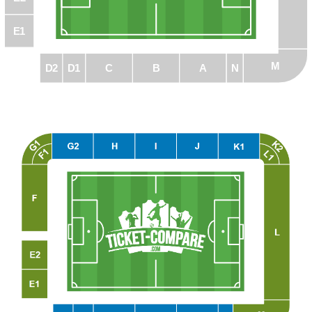
E1
M
D1
C
B
A
N
D2